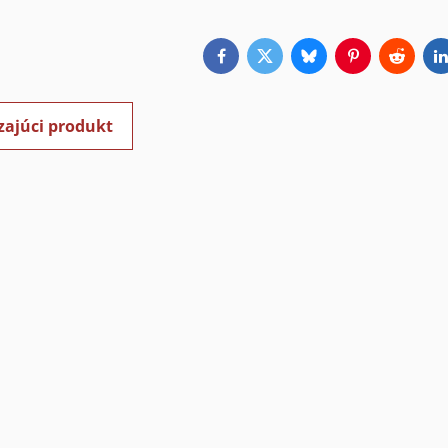
Facebook
Twitter
Bluesky
Pinterest
Reddit
L
zajúci produkt