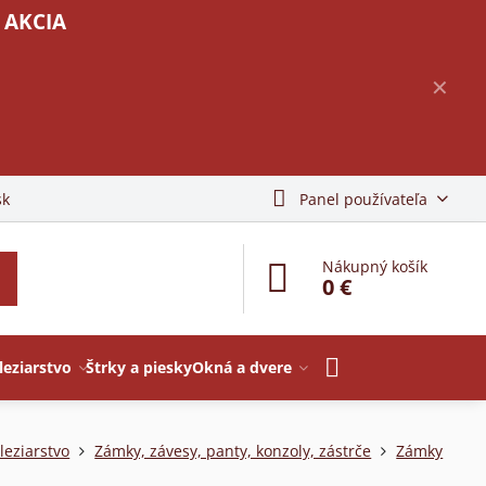
 AKCIA
✕
sk
Panel používateľa
Nákupný košík
0 €
leziarstvo
Štrky a piesky
Okná a dvere
leziarstvo
Zámky, závesy, panty, konzoly, zástrče
Zámky