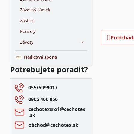
Závesný zámok
Zástrče
Konzoly
Predchád
Závesy
Hadicová spona
Potrebujete poradiť?
055/6999017
0905 460 856
cechotexsro1​@cechotex​
.sk
obchod​@cechotex​.sk