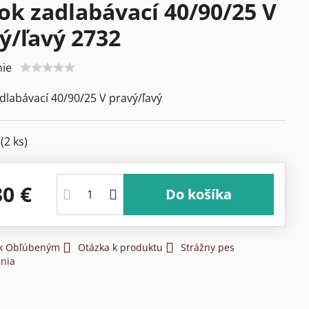
k zadlabávací 40/90/25 V
ý/ľavý 2732
ie
labávací 40/90/25 V pravý/ľavý
m
(
2
ks)
30 €
Do košíka
 k Obľúbeným
Otázka k produktu
Strážny pes
nia