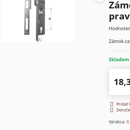
Zámo
prav
Hodnoten
Zámok zad
Sklado
18,
Pridať
Doruče
Výrobca:
R