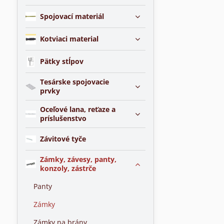
Spojovací materiál
Kotviaci material
Pätky stĺpov
Tesárske spojovacie
prvky
Oceľové lana, reťaze a
príslušenstvo
Závitové tyče
Zámky, závesy, panty,
konzoly, zástrče
Panty
Zámky
Zámky na brány