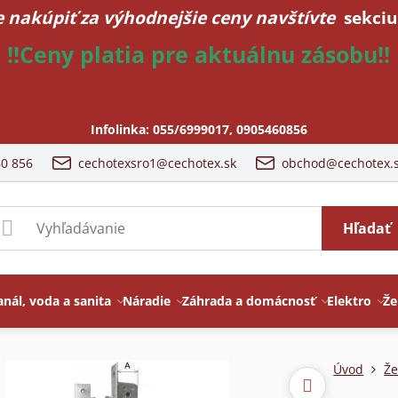
 nakúpiť za výhodnejšie ceny navštívte
sekciu
!!Ceny platia pre aktuálnu zásobu!!
Infolinka:
055/6999017
,
0905460856
60 856
cechotexsro1@cechotex.sk
obchod@cechotex.
Hľadať
anál, voda a sanita
Náradie
Záhrada a domácnosť
Elektro
Že
Úvod
Že