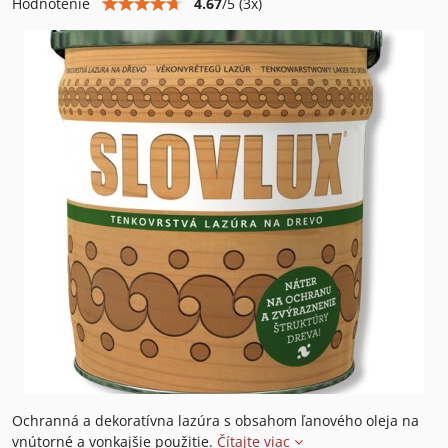
4.67
/
5
(
3
x)
Hodnotenie
Ochranná a dekoratívna lazúra s obsahom ľanového oleja na
vnútorné a vonkajšie použitie.
Čítajte viac