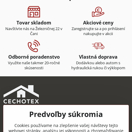
Tovar skladom
Akciové ceny
Navštívte nás na Železničnej 22 v
Zaregistrujte sa a po prihlásení
Čani
nakupujte v akcii
Odborné poradenstvo
Vlastná doprava
Využite naše takmer 20-ročné
Dodávkou alebo autom s
skúsenosti
hydraulická rukou či výklopom
Predvoľby súkromia
CECHOTEX s.r.o.
Železničná 22, 044 14 Čaňa
Cookies používame na zlepšenie vašej návštevy tejto
IČO: 48181757
webovej stránky, analýzu jej výkonnosti a zhromažďovanie