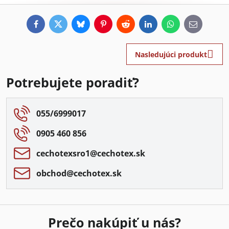
Facebook
Twitter
Bluesky
Pinterest
Reddit
LinkedIn
WhatsApp
E-
mail
Nasledujúci produkt
Potrebujete poradiť?
055/6999017
0905 460 856
cechotexsro1​@cechotex​.sk
obchod​@cechotex​.sk
Prečo nakúpiť u nás?