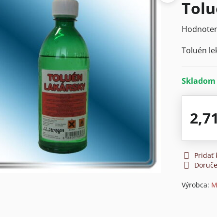
Tolu
Hodnoten
Toluén le
Sklado
2,7
Pridať
Doruče
Výrobca:
M