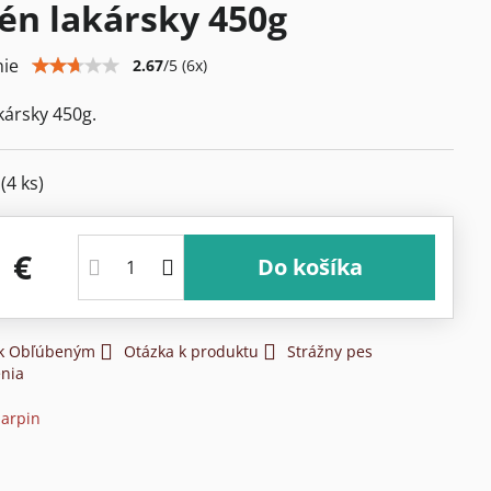
én lakársky 450g
ie
2.67
/
5
(
6
x)
kársky 450g.
m
(
4
ks)
1 €
Do košíka
 k Obľúbeným
Otázka k produktu
Strážny pes
nia
arpin