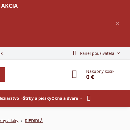
 AKCIA
✕
sk
Panel používateľa
Nákupný košík
0 €
leziarstvo
Štrky a piesky
Okná a dvere
rby a laky
RIEDIDLÁ