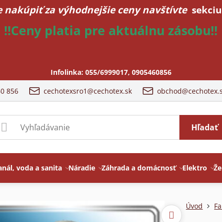
 nakúpiť za výhodnejšie ceny navštívte
sekciu
!!Ceny platia pre aktuálnu zásobu!!
Infolinka:
055/6999017
,
0905460856
60 856
cechotexsro1@cechotex.sk
obchod@cechotex.
Hľadať
anál, voda a sanita
Náradie
Záhrada a domácnosť
Elektro
Že
Úvod
Fa