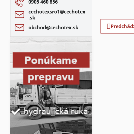
0905 460 856
cechotexsro1​@cechotex​
.sk
Predchád
obchod​@cechotex​.sk