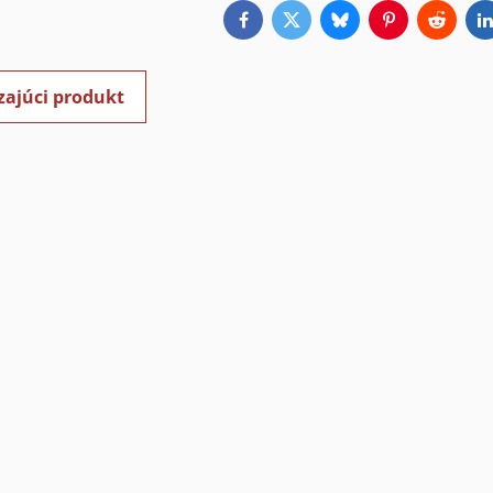
Facebook
Twitter
Bluesky
Pinterest
Reddit
L
zajúci produkt