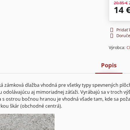
20,85 €
14 
Pridať
Doruče
Výrobca:
C
Popis
ká zámková dlažba vhodná pre všetky typy spevnených plôch.
 odolávajúcu aj mimoriadnej záťaži. Vyrábajú sa v troch vý
 s ostrou bočnou hranou je vhodná všade tam, kde sa poža
kou škár (obchodné centrá).