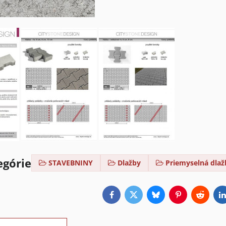
egórie
STAVEBNINY
Dlažby
Priemyselná dlaž
Facebook
Twitter
Bluesky
Pinterest
Reddit
L