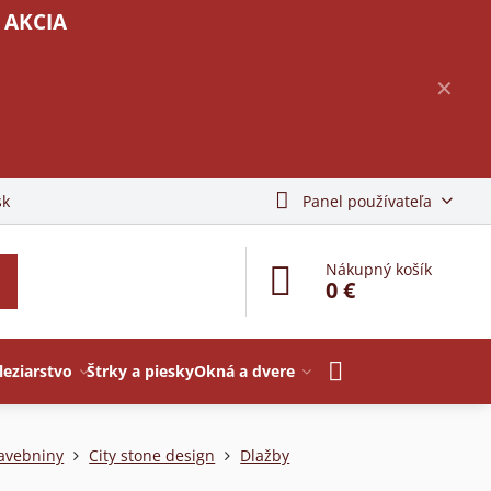
 AKCIA
✕
sk
Panel používateľa
Nákupný košík
0 €
leziarstvo
Štrky a piesky
Okná a dvere
avebniny
City stone design
Dlažby