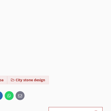
ba
City stone design
inkedIn
WhatsApp
E-
mail