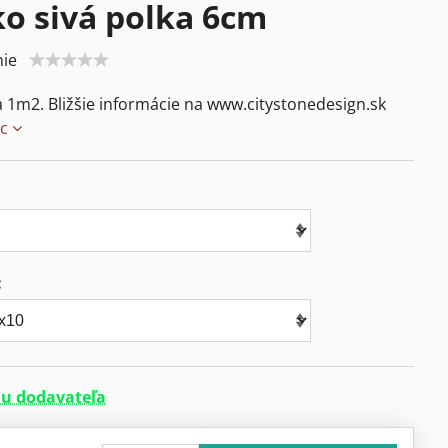
o sivá polka 6cm
ie
a 1m2. Bližšie informácie na www.citystonedesign.sk
ac
:
u dodavateľa