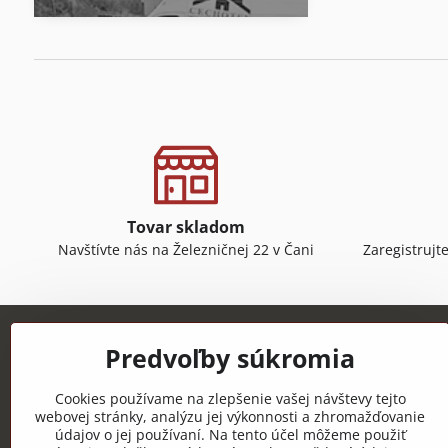
Tovar skladom
Navštívte nás na Železničnej 22 v Čani
Zaregistrujt
Predvoľby súkromia
Cookies používame na zlepšenie vašej návštevy tejto
webovej stránky, analýzu jej výkonnosti a zhromažďovanie
údajov o jej používaní. Na tento účel môžeme použiť
CECHOTEX s.r.o.