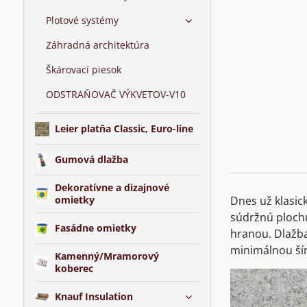
Plotové systémy
Záhradná architektúra
Škárovací piesok
ODSTRAŇOVAČ VÝKVETOV-V10
Leier platňa Classic, Euro-line
Gumová dlažba
Dekoratívne a dizajnové
omietky
Dnes už klasic
súdržnú plochu
Fasádne omietky
hranou. Dlažba
minimálnou šír
Kamenný/Mramorový
koberec
Knauf Insulation