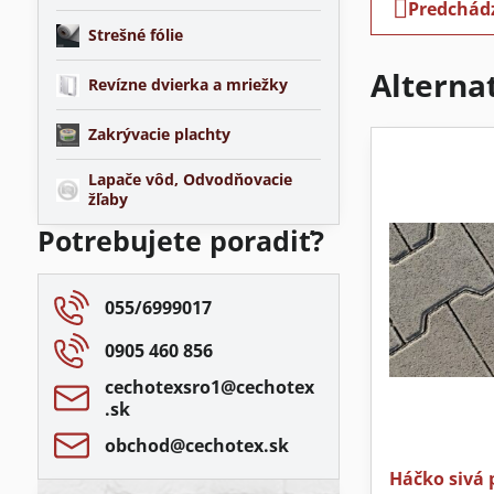
Predchád
Strešné fólie
Alterna
Revízne dvierka a mriežky
Zakrývacie plachty
Lapače vôd, Odvodňovacie
žľaby
Potrebujete poradiť?
055/6999017
0905 460 856
cechotexsro1​@cechotex​
.sk
obchod​@cechotex​.sk
Háčko sivá 