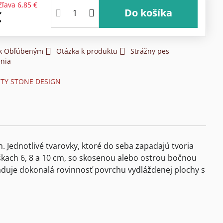
Zľava
6,85 €
Do košíka
€
 k Obľúbeným
Otázka k produktu
Strážny pes
nia
ITY STONE DESIGN
 Jednotlivé tvarovky, ktoré do seba zapadajú tvoria
škach 6, 8 a 10 cm, so skosenou alebo ostrou bočnou
duje dokonalá rovinnosť povrchu vydláždenej plochy s