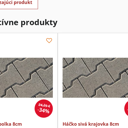
zajúci produkt
tívne produkty
24,29 €
34%
polka 8cm
Háčko sivá krajovka 8cm