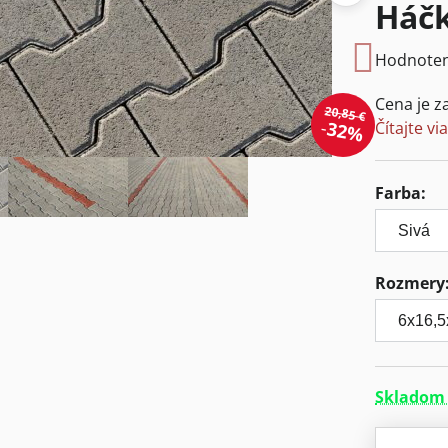
Háčk
Hodnoten
Cena je z
20,85 €
32%
Čítajte vi
Farba:
Rozmery
Skladom 