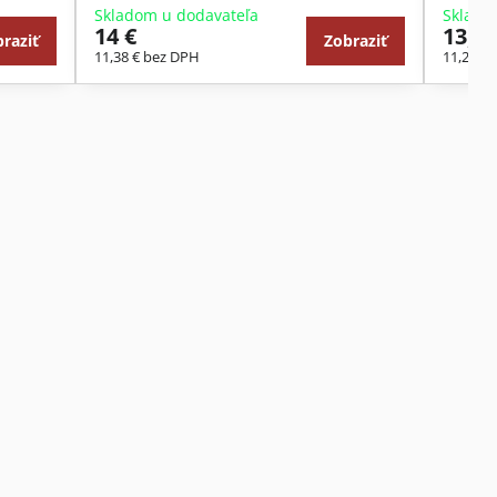
Skladom u dodavateľa
Sklado
14 €
13,85
raziť
Zobraziť
11,38 €
bez DPH
11,26 €