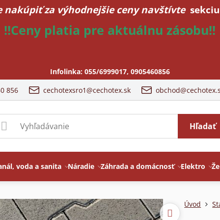
 nakúpiť za výhodnejšie ceny navštívte
sekciu
!!Ceny platia pre aktuálnu zásobu!!
Infolinka:
055/6999017
,
0905460856
60 856
cechotexsro1@cechotex.sk
obchod@cechotex.
Hľadať
anál, voda a sanita
Náradie
Záhrada a domácnosť
Elektro
Že
Úvod
St