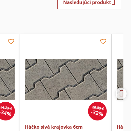
Nasledujúci produkt
24,29 €
20,85 €
34%
32%
Háčko sivá krajovka 6cm
Háčko