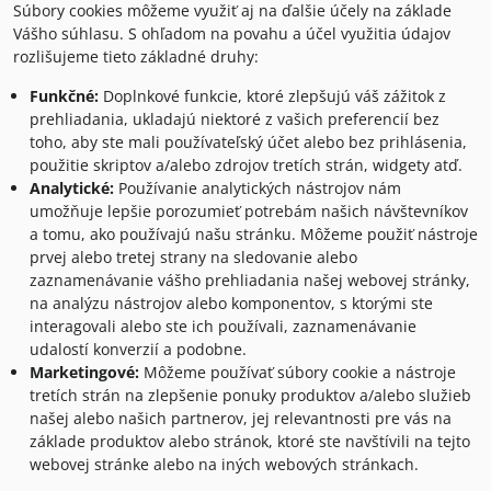
Súbory cookies môžeme využiť aj na ďalšie účely na základe
Vášho súhlasu. S ohľadom na povahu a účel využitia údajov
rozlišujeme tieto základné druhy:
Funkčné:
Doplnkové funkcie, ktoré zlepšujú váš zážitok z
prehliadania, ukladajú niektoré z vašich preferencií bez
toho, aby ste mali používateľský účet alebo bez prihlásenia,
použitie skriptov a/alebo zdrojov tretích strán, widgety atď.
Analytické:
Používanie analytických nástrojov nám
umožňuje lepšie porozumieť potrebám našich návštevníkov
a tomu, ako používajú našu stránku. Môžeme použiť nástroje
prvej alebo tretej strany na sledovanie alebo
zaznamenávanie vášho prehliadania našej webovej stránky,
na analýzu nástrojov alebo komponentov, s ktorými ste
interagovali alebo ste ich používali, zaznamenávanie
udalostí konverzií a podobne.
Marketingové:
Môžeme používať súbory cookie a nástroje
tretích strán na zlepšenie ponuky produktov a/alebo služieb
našej alebo našich partnerov, jej relevantnosti pre vás na
základe produktov alebo stránok, ktoré ste navštívili na tejto
webovej stránke alebo na iných webových stránkach.