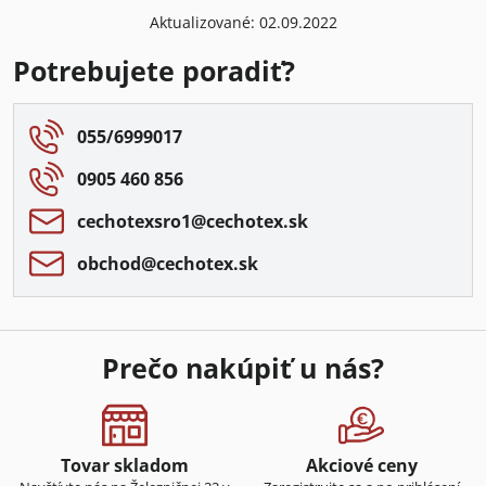
Aktualizované: 02.09.2022
Potrebujete poradiť?
055/6999017
0905 460 856
cechotexsro1​@cechotex​.sk
obchod​@cechotex​.sk
Prečo nakúpiť u nás?
Tovar skladom
Akciové ceny