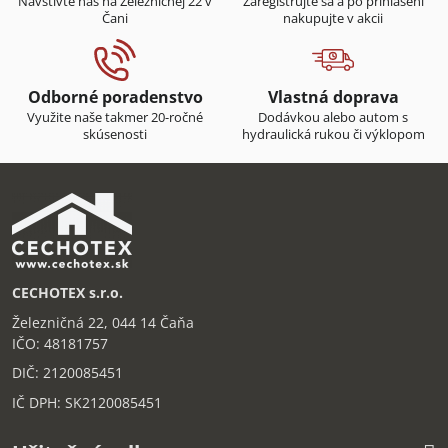
Navštívte nás na Železničnej 22 v
Zaregistrujte sa a po prihlásení
Čani
nakupujte v akcii
Odborné poradenstvo
Vlastná doprava
Využite naše takmer 20-ročné
Dodávkou alebo autom s
skúsenosti
hydraulická rukou či výklopom
CECHOTEX s.r.o.
Železničná 22, 044 14 Čaňa
IČO: 48181757
DIČ: 2120085451
IČ DPH: SK2120085451