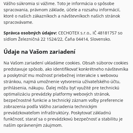
Vášho súkromia si vážime. Toto je informácia o spôsobe
spracovania, právnom základe, účele a rozsahu informácií,
ktoré o našich zákazníkoch a návštevníkoch našich stránok
spracovávame.
Správca osobných údajov:
CECHOTEX s.r.o., IČ 48181757 so
sídlom Železničná 22 1524/22, Čaňa 04414, Slovensko.
Údaje na Vašom zariadení
Na Vašom zariadení ukladáme cookies. Obsah súborov cookies
predstavuje spôsob, ako identifikovať konkrétneho návštevníka
a poskytnúť mu možnosť priebežnej interakcie s webovou
stránkou, najmä umožnenie vytvorenia užívateľského účtu,
prihlásenia, nákupu. Ďalej môžu byť využité pre technickú
optimalizáciu prevádzky platformy webových stránok,
bezpečnostné funkcie a technický záznam voľby preferencie
zobrazenia podľa Vášho zariadenia technickým
prevádzkovateľom infraštruktúry. Poskytovať základnú
funkčnosť, starať sa o prevádzkovú bezpečnosť a stabilitu je
naším oprávneným záujmom.