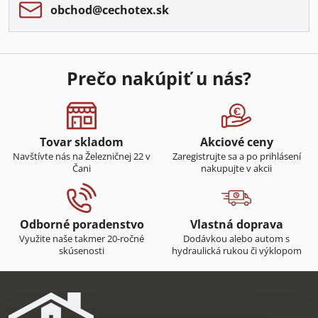
obchod​@cechotex​.sk
Prečo nakúpiť u nás?
Tovar skladom
Akciové ceny
Navštívte nás na Železničnej 22 v
Zaregistrujte sa a po prihlásení
Čani
nakupujte v akcii
Odborné poradenstvo
Vlastná doprava
Využite naše takmer 20-ročné
Dodávkou alebo autom s
skúsenosti
hydraulická rukou či výklopom