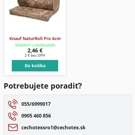
Knauf NaturRoll Pro 6cm
Skladom u dodavateľa
2,46 €
2 €
bez DPH
Do košíka
Potrebujete poradiť?
055/6999017
0905 460 856
cechotexsro1​@cechotex​.sk