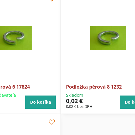
rová 6 17824
Podložka pérová 8 1232
davateľa
Skladom
0,02 €
Do košíka
Do k
0,02 €
bez DPH