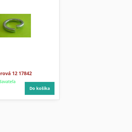
rová 12 17842
davateľa
Do košíka