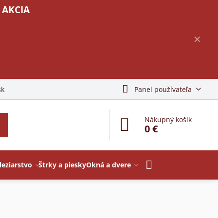
 AKCIA
✕
sk
Panel používateľa
Nákupný košík
0 €
leziarstvo
Štrky a piesky
Okná a dvere