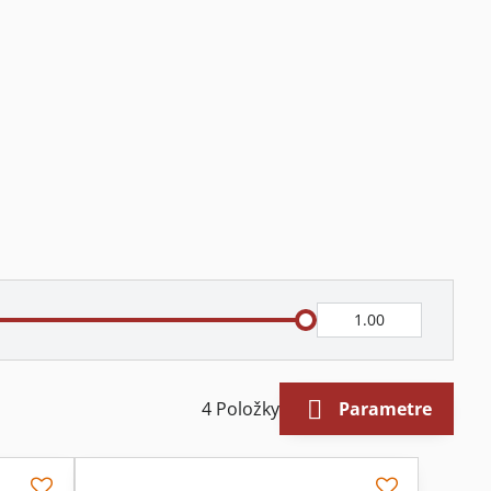
Do:
4
Položky
Parametre