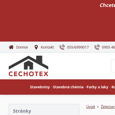
Chcete
Domov
Kontakt
055/6999017
0905 4
Stavebniny
Stavebná chémia
Farby a laky
K
Úvod
Železiar
Stránky