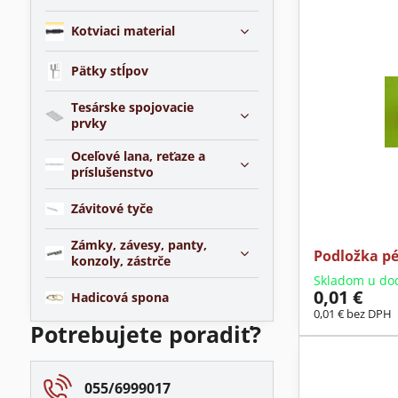
Kotviaci material
Pätky stĺpov
Tesárske spojovacie
prvky
Oceľové lana, reťaze a
príslušenstvo
Závitové tyče
Zámky, závesy, panty,
Podložka pé
konzoly, zástrče
Skladom u do
0,01 €
Hadicová spona
0,01 €
bez DPH
Potrebujete poradiť?
055/6999017