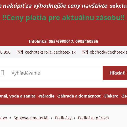
 nakúpiť za výhodnejšie ceny navštívte
sekciu
!!Ceny platia pre aktuálnu zásobu!!
Infolinka:
055/6999017
,
0905460856
60 856
cechotexsro1@cechotex.sk
obchod@cechotex.
Hľadať
anál, voda a sanita
Náradie
Záhrada a domácnosť
Elektro
Že
stvo
Spojovací materiál
Podložky
Podložka pérová