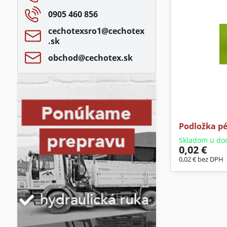
0905 460 856
cechotexsro1​@cechotex​
.sk
obchod​@cechotex​.sk
Podložka pé
Skladom u do
0,02 €
0,02 €
bez DPH