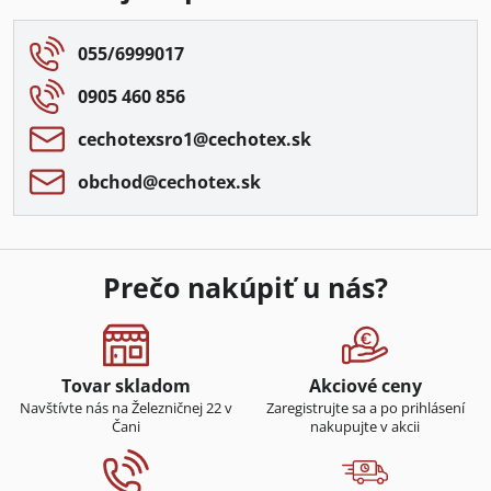
055/6999017
0905 460 856
cechotexsro1​@cechotex​.sk
obchod​@cechotex​.sk
Prečo nakúpiť u nás?
Tovar skladom
Akciové ceny
Navštívte nás na Železničnej 22 v
Zaregistrujte sa a po prihlásení
Čani
nakupujte v akcii