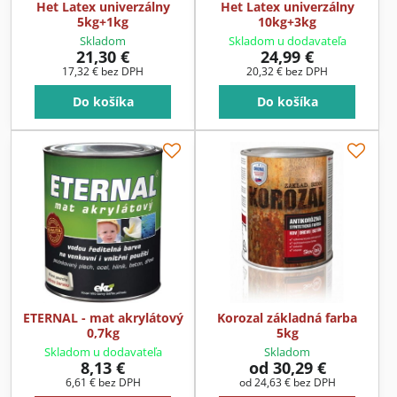
Het Latex univerzálny
Het Latex univerzálny
5kg+1kg
10kg+3kg
Skladom
Skladom u dodavateľa
21,30 €
24,99 €
17,32 €
bez DPH
20,32 €
bez DPH
Do košíka
Do košíka
ETERNAL - mat akrylátový
Korozal základná farba
0,7kg
5kg
Skladom u dodavateľa
Skladom
8,13 €
od 30,29 €
6,61 €
bez DPH
od 24,63 €
bez DPH