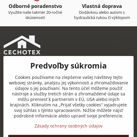
Odborné poradenstvo
Vlastná doprava
Využite naše takmer 20-ročné
Dodávkou alebo autom s
skúsenosti
hydraulická rukou či výklopom
Predvoľby súkromia
CECHOTEX s.r.o.
Železničná 22, 044 14 Čaňa
Cookies používame na zlepšenie vašej návštevy tejto
IČO: 48181757
webovej stránky, analýzu jej výkonnosti a zhromažďovanie
údajov o jej používaní. Na tento účel môžeme použiť
DIČ: 2120085451
nástroje a služby tretích strán a zhromaždené údaje sa
môžu preniesť k partnerom v EÚ, USA alebo iných
IČ DPH: SK2120085451
krajinách. Kliknutím na „Prijať všetky cookies“ vyjadrujete
svoj súhlas s týmto spracovaním. Nižšie môžete nájsť
Užitočné odkazy
podrobné informácie alebo upraviť svoje preferencie.
Zásady ochrany osobných údajov