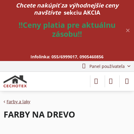
Chcete nakúpiť za výhodnejšie ceny
navštívte
sekciu AKCIA
!!Ceny platia pre aktuálnu
✕
zásobu!!
Infolinka:
055/6999017
,
0905460856
Panel používateľa
Farby a laky
FARBY NA DREVO