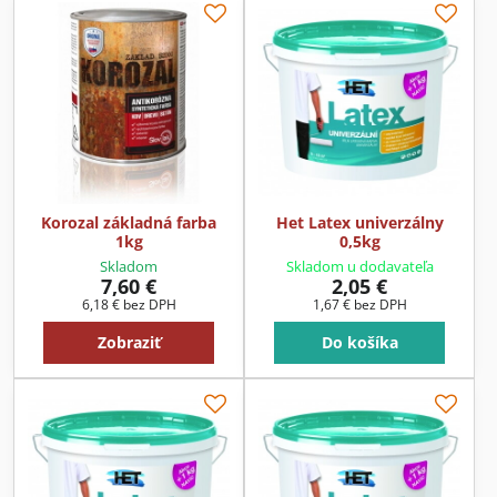
Korozal základná farba
Het Latex univerzálny
1kg
0,5kg
Skladom
Skladom u dodavateľa
7,60 €
2,05 €
6,18 €
bez DPH
1,67 €
bez DPH
Zobraziť
Do košíka