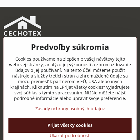
Predvoľby súkromia
CECHOTEX s.r.o.
Železničná 22, 044 14 Čaňa
Cookies používame na zlepšenie vašej návštevy tejto
IČO: 48181757
webovej stránky, analýzu jej výkonnosti a zhromažďovanie
údajov o jej používaní. Na tento účel môžeme použiť
DIČ: 2120085451
nástroje a služby tretích strán a zhromaždené údaje sa
môžu preniesť k partnerom v EÚ, USA alebo iných
IČ DPH: SK2120085451
krajinách. Kliknutím na „Prijať všetky cookies“ vyjadrujete
svoj súhlas s týmto spracovaním. Nižšie môžete nájsť
Užitočné odkazy
podrobné informácie alebo upraviť svoje preferencie.
Zásady ochrany osobných údajov
Prijať všetky cookies
©
2026
Copyright
Predvoľby súkromia
Zásady ochrany osobných údajov
Ukázať podrobnosti
Vytvorené pomocou:
BiznisWeb.sk