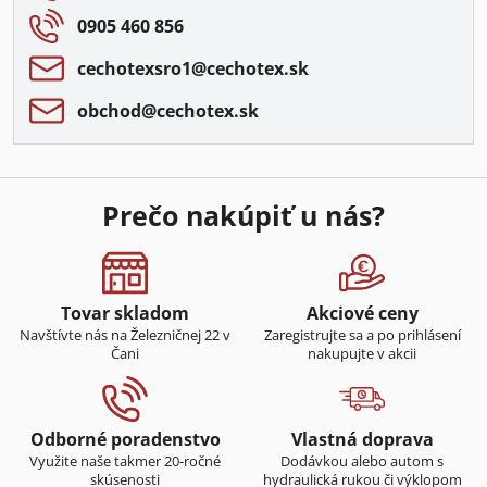
0905 460 856
cechotexsro1​@cechotex​.sk
obchod​@cechotex​.sk
Prečo nakúpiť u nás?
Tovar skladom
Akciové ceny
Navštívte nás na Železničnej 22 v
Zaregistrujte sa a po prihlásení
Čani
nakupujte v akcii
Odborné poradenstvo
Vlastná doprava
Využite naše takmer 20-ročné
Dodávkou alebo autom s
skúsenosti
hydraulická rukou či výklopom