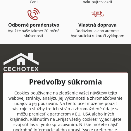
Čani
nakupujte v akcii
Odborné poradenstvo
Vlastná doprava
Využite naše takmer 20-ročné
Dodávkou alebo autom s
skúsenosti
hydraulická rukou či výklopom
Predvoľby súkromia
CECHOTEX s.r.o.
Železničná 22, 044 14 Čaňa
Cookies používame na zlepšenie vašej návštevy tejto
IČO: 48181757
webovej stránky, analýzu jej výkonnosti a zhromažďovanie
údajov o jej používaní. Na tento účel môžeme použiť
DIČ: 2120085451
nástroje a služby tretích strán a zhromaždené údaje sa
môžu preniesť k partnerom v EÚ, USA alebo iných
IČ DPH: SK2120085451
krajinách. Kliknutím na „Prijať všetky cookies“ vyjadrujete
svoj súhlas s týmto spracovaním. Nižšie môžete nájsť
Užitočné odkazy
podrobné informácie alebo upraviť svoje preferencie.