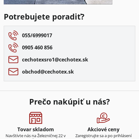
Potrebujete poradiť?
055/6999017
0905 460 856
cechotexsro1​@cechotex​.sk
obchod​@cechotex​.sk
Prečo nakúpiť u nás?
Tovar skladom
Akciové ceny
Navštívte nás na Železničnej 22 v
Zaregistrujte sa a po prihlásení