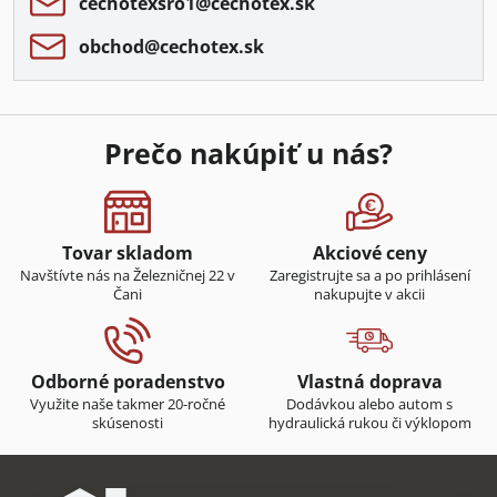
cechotexsro1​@cechotex​.sk
obchod​@cechotex​.sk
Prečo nakúpiť u nás?
Tovar skladom
Akciové ceny
Navštívte nás na Železničnej 22 v
Zaregistrujte sa a po prihlásení
Čani
nakupujte v akcii
Odborné poradenstvo
Vlastná doprava
Využite naše takmer 20-ročné
Dodávkou alebo autom s
skúsenosti
hydraulická rukou či výklopom