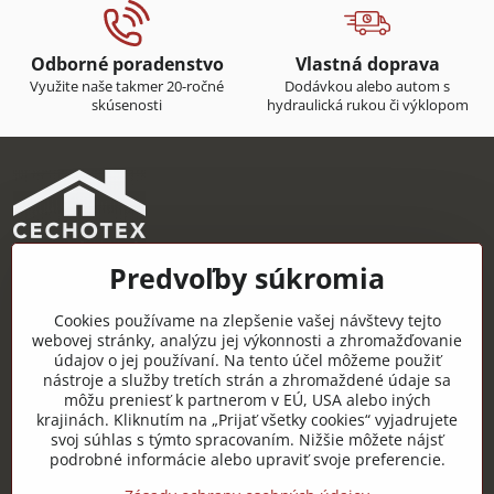
Odborné poradenstvo
Vlastná doprava
Využite naše takmer 20-ročné
Dodávkou alebo autom s
skúsenosti
hydraulická rukou či výklopom
Predvoľby súkromia
CECHOTEX s.r.o.
Železničná 22, 044 14 Čaňa
Cookies používame na zlepšenie vašej návštevy tejto
IČO: 48181757
webovej stránky, analýzu jej výkonnosti a zhromažďovanie
údajov o jej používaní. Na tento účel môžeme použiť
DIČ: 2120085451
nástroje a služby tretích strán a zhromaždené údaje sa
môžu preniesť k partnerom v EÚ, USA alebo iných
IČ DPH: SK2120085451
krajinách. Kliknutím na „Prijať všetky cookies“ vyjadrujete
svoj súhlas s týmto spracovaním. Nižšie môžete nájsť
Užitočné odkazy
podrobné informácie alebo upraviť svoje preferencie.