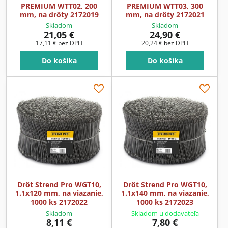
PREMIUM WTT02, 200
PREMIUM WTT03, 300
mm, na drôty 2172019
mm, na drôty 2172021
Skladom
Skladom
21,05 €
24,90 €
17,11 €
bez DPH
20,24 €
bez DPH
Do košíka
Do košíka
Drôt Strend Pro WGT10,
Drôt Strend Pro WGT10,
1.1x120 mm, na viazanie,
1.1x140 mm, na viazanie,
1000 ks 2172022
1000 ks 2172023
Skladom
Skladom u dodavateľa
8,11 €
7,80 €