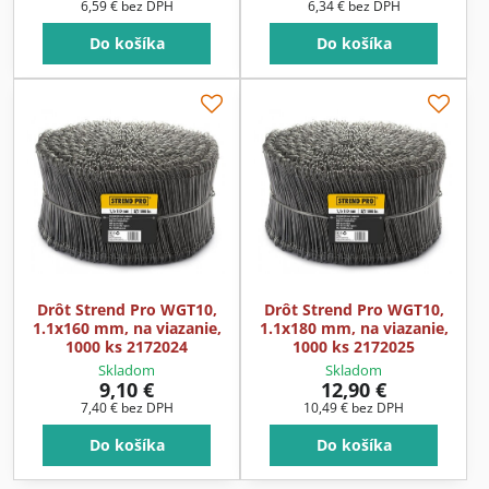
6,59 €
bez DPH
6,34 €
bez DPH
Do košíka
Do košíka
Drôt Strend Pro WGT10,
Drôt Strend Pro WGT10,
1.1x160 mm, na viazanie,
1.1x180 mm, na viazanie,
1000 ks 2172024
1000 ks 2172025
Skladom
Skladom
9,10 €
12,90 €
7,40 €
bez DPH
10,49 €
bez DPH
Do košíka
Do košíka