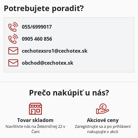
Potrebujete poradiť?
055/6999017
0905 460 856
cechotexsro1​@cechotex​.sk
obchod​@cechotex​.sk
Prečo nakúpiť u nás?
Tovar skladom
Akciové ceny
Navštívte nás na Železničnej 22 v
Zaregistrujte sa a po prihlásení
Čani
nakupujte v akcii