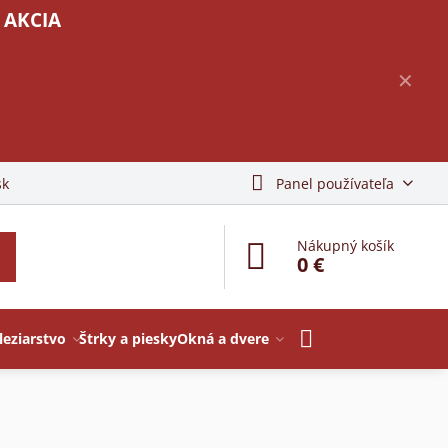
 AKCIA
✕
sk
Panel používateľa
Nákupný košík
0 €
leziarstvo
Štrky a piesky
Okná a dvere