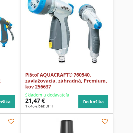
Pištoľ AQUACRAFT® 760540,
2
zavlažovacia, záhradná, Premium,
kov 256637
Skladom u dodavateľa
21,47 €
ošíka
Do košíka
17,46 €
bez DPH