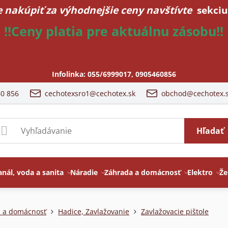
 nakúpiť za výhodnejšie ceny navštívte
sekciu
!!Ceny platia pre aktuálnu zásobu!!
Infolinka:
055/6999017
,
0905460856
60 856
cechotexsro1@cechotex.sk
obchod@cechotex.
Hľadať
anál, voda a sanita
Náradie
Záhrada a domácnosť
Elektro
Že
 a domácnosť
Hadice, Zavlažovanie
Zavlažovacie pištole