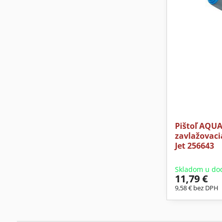
Pištoľ AQU
zavlažovac
Jet 256643
Skladom u do
11,79 €
9,58 €
bez DPH