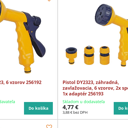
23, 6 vzorov 256192
Pistol DY2323, záhradná,
zavlažovacia, 6 vzorov, 2x sp
1x adaptér 256193
davateľa
Skladom u dodavateľa
4,77 €
Do košíka
Do k
3,88 €
bez DPH