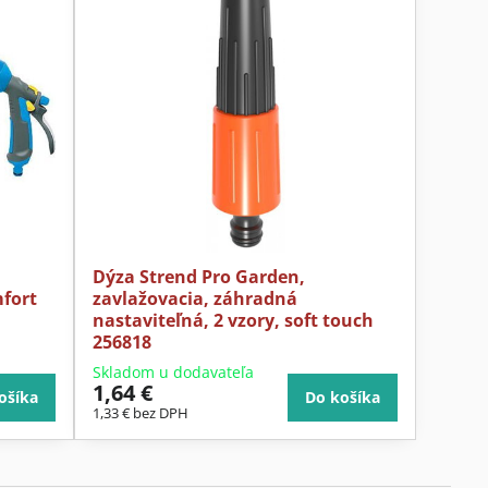
Dýza Strend Pro Garden,
mfort
zavlažovacia, záhradná
nastaviteľná, 2 vzory, soft touch
256818
Skladom u dodavateľa
1,64 €
ošíka
Do košíka
1,33 €
bez DPH