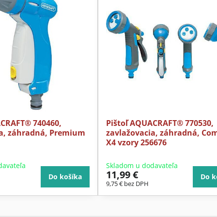
ACRAFT® 740460,
Pištoľ AQUACRAFT® 770530,
ia, záhradná, Premium
zavlažovacia, záhradná, Co
X4 vzory 256676
davateľa
Skladom u dodavateľa
11,99 €
Do košíka
Do k
9,75 €
bez DPH