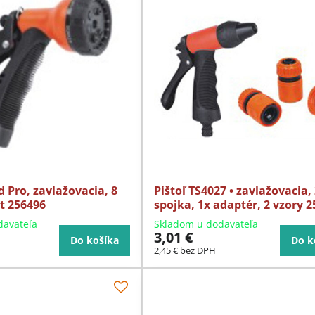
d Pro, zavlažovacia, 8
Pištoľ TS4027 • zavlažovacia,
st 256496
spojka, 1x adaptér, 2 vzory 
davateľa
Skladom u dodavateľa
3,01 €
Do košíka
Do k
2,45 €
bez DPH