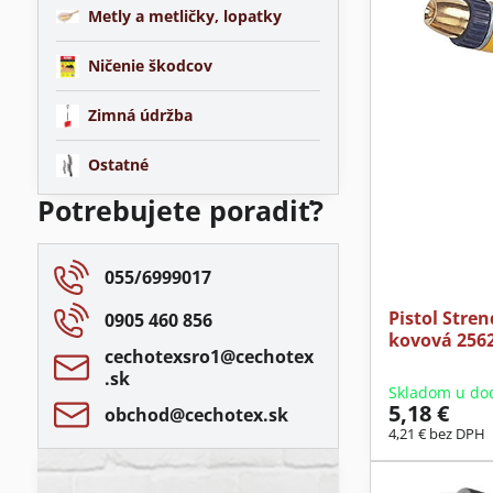
Metly a metličky, lopatky
Ničenie škodcov
Zimná údržba
Ostatné
Potrebujete poradiť?
055/6999017
Pistol Stren
0905 460 856
kovová 256
cechotexsro1​@cechotex​
.sk
Skladom u do
5,18 €
obchod​@cechotex​.sk
4,21 €
bez DPH