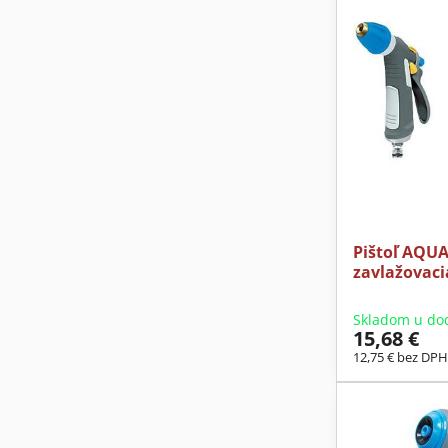
Pištoľ AQU
zavlažovacia
Skladom u do
15,68 €
12,75 €
bez DP