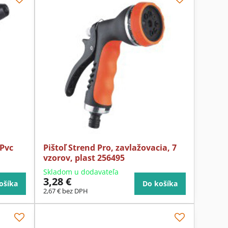
 Pvc
Pištoľ Strend Pro, zavlažovacia, 7
vzorov, plast 256495
Skladom u dodavateľa
3,28 €
ošíka
Do košíka
2,67 €
bez DPH