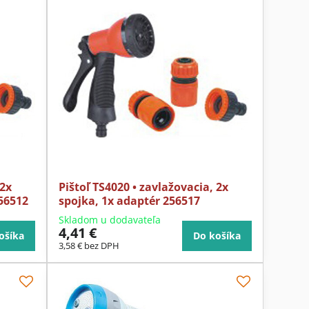
 2x
Pištoľ TS4020 • zavlažovacia, 2x
256512
spojka, 1x adaptér 256517
Skladom u dodavateľa
4,41 €
ošíka
Do košíka
3,58 €
bez DPH