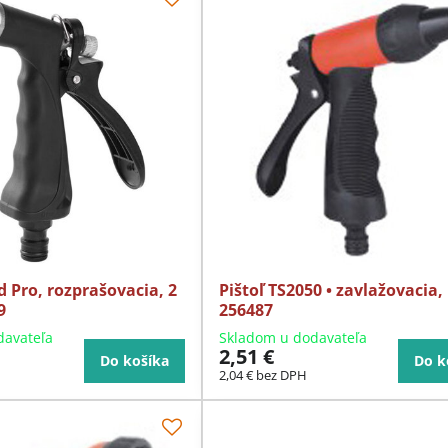
d Pro, rozprašovacia, 2
Pištoľ TS2050 • zavlažovacia,
9
256487
davateľa
Skladom u dodavateľa
2,51 €
Do košíka
Do k
2,04 €
bez DPH