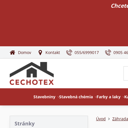
Chcete
Domov
Kontakt
055/6999017
0905 4
Stavebniny
Stavebná chémia
Farby a laky
K
Úvod
Záhrada
Stránky