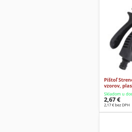
Pištoľ Stren
vzorov, pla
Skladom u do
2,67 €
2,17 €
bez DPH