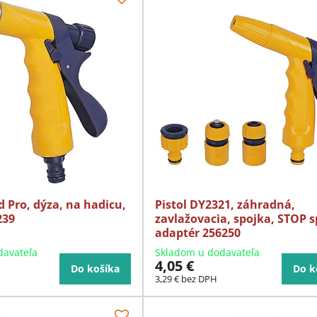
d Pro, dýza, na hadicu,
Pistol DY2321, záhradná,
239
zavlažovacia, spojka, STOP s
adaptér 256250
davateľa
Skladom u dodavateľa
4,05 €
Do košíka
Do k
3,29 €
bez DPH