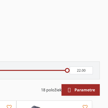
Do:
18
položiek
Parametre