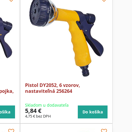
Pistol DY2052, 6 vzorov,
pojka,
nastaviteľná 256264
Skladom u dodavateľa
5,84 €
ošíka
Do košíka
4,75 €
bez DPH