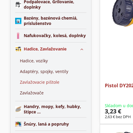
Podpalovace, Grilovanie,
doplnky
Bazény, bazénová chemiá,
príslušenstvo
Nafukovačky, kolesá, doplnky
Hadice, Zavlažovanie
Hadice, vozíky
Adaptéry, spojky, ventily
Zavlažovacie pištole
Pistol DY20
Zavlažovače
Skladom u do
Handry, mopy, kefy, hubky,
3,23 €
štipce ...
2,63 €
bez DPH
Šnúry, laná a popruhy