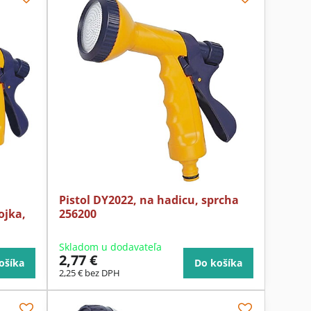
Pistol DY2022, na hadicu, sprcha
ojka,
256200
Skladom u dodavateľa
2,77 €
ošíka
Do košíka
2,25 €
bez DPH