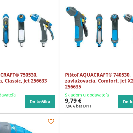
ACRAFT® 750530,
Pištoľ AQUACRAFT® 740530,
, Classic, Jet 256633
zavlažovacia, Comfort, Jet X
256635
davateľa
Skladom u dodavateľa
9,79 €
Do košíka
Do k
H
7,96 €
bez DPH