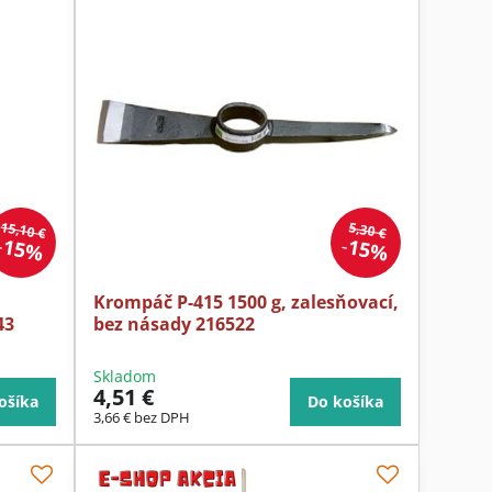
15,10 €
5,30 €
15%
15%
Krompáč P-415 1500 g, zalesňovací,
43
bez násady 216522
Skladom
4,51 €
ošíka
Do košíka
3,66 €
bez DPH