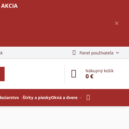
 AKCIA
✕
sk
Panel používateľa
Nákupný košík
0 €
leziarstvo
Štrky a piesky
Okná a dvere