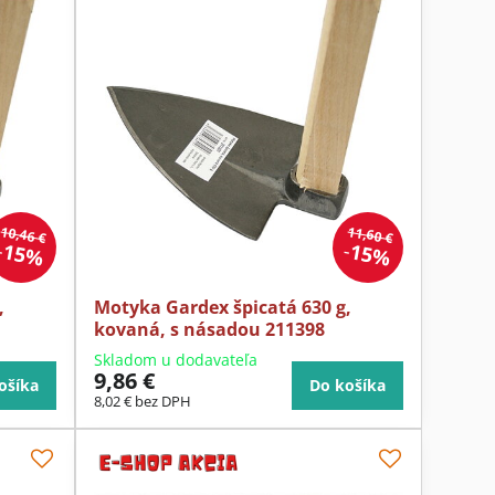
10,46 €
11,60 €
15%
15%
,
Motyka Gardex špicatá 630 g,
kovaná, s násadou 211398
Skladom u dodavateľa
9,86 €
ošíka
Do košíka
8,02 €
bez DPH