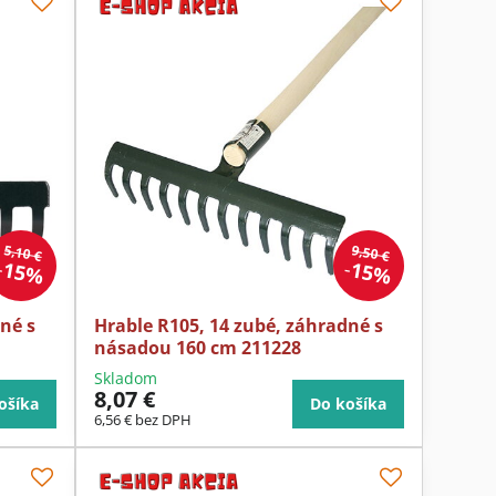
5,10 €
9,50 €
15%
15%
né s
Hrable R105, 14 zubé, záhradné s
násadou 160 cm 211228
Skladom
8,07 €
ošíka
Do košíka
6,56 €
bez DPH