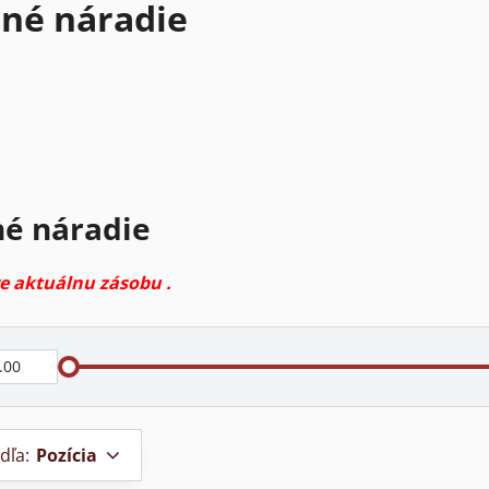
né náradie
é náradie
re aktuálnu zásobu .
dľa:
Pozícia