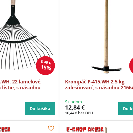
8,40 €
15%
.WH, 22 lamelové,
Krompáč P-415.WH 2,5 kg,
 lístie, s násadou
zalesňovací, s násadou 2166
Skladom
12,84 €
Do košíka
Do k
10,44 €
bez DPH