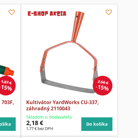
1,87 €
2,56 €
15%
15%
 703F,
Kultivátor YardWorks CU-337,
záhradný 2110043
Skladom u dodavateľa
2,18 €
ošíka
Do košíka
1,77 €
bez DPH