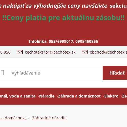
 nakúpiť za výhodnejšie ceny navštívte
sekciu
!!Ceny platia pre aktuálnu zásobu!!
Infolinka:
055/6999017
,
0905460856
60 856
cechotexsro1@cechotex.sk
obchod@cechotex.
Hľadať
anál, voda a sanita
Náradie
Záhrada a domácnosť
Elektro
Že
 a domácnosť
Záhradné náradie