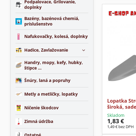
Podpalovace, Grilovanie,
doplnky
Bazény, bazénová chemiá,
príslušenstvo
Nafukovačky, kolesá, doplnky
Hadice, Zavlažovanie
Handry, mopy, kefy, hubky,
štipce ...
Šnúry, laná a popruhy
Metly a metličky, lopatky
Lopatka Str
široká, sad
Ničenie škodcov
Skladom
1,83 €
Zimná údržba
1,49 €
bez DPH
Ostatné