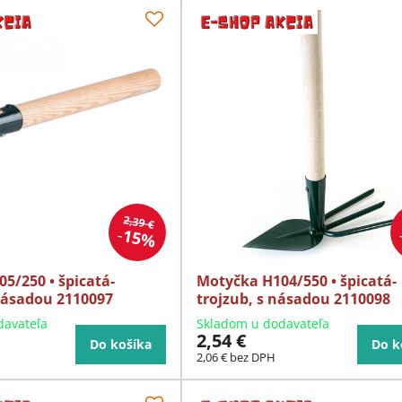
2,39 €
15%
5/250 • špicatá-
Motyčka H104/550 • špicatá-
násadou 2110097
trojzub, s násadou 2110098
davateľa
Skladom u dodavateľa
2,54 €
Do košíka
Do k
2,06 €
bez DPH