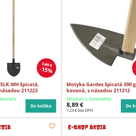
7,89 €
15%
SLK.WH špicatá,
Motyka Gardex špicatá 390 g
 násadou 211223
kovaná, s násadou 211312
davateľa
Skladom u dodavateľa
8,89 €
Do košíka
Do k
7,23 €
bez DPH