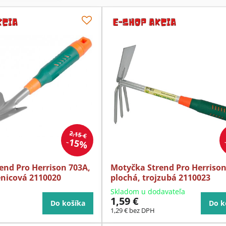
2,15 €
15%
end Pro Herrison 703A,
Motyčka Strend Pro Herrison
enicová 2110020
plochá, trojzubá 2110023
Skladom u dodavateľa
1,59 €
Do košíka
Do k
1,29 €
bez DPH