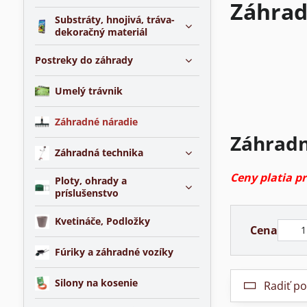
Záhrad
Substráty, hnojivá, tráva-
dekoračný materiál
Postreky do záhrady
Umelý trávnik
Záhradné náradie
Záhradn
Záhradná technika
Ceny platia p
Ploty, ohrady a
príslušenstvo
Kvetináče, Podložky
Od:
Cena
Fúriky a záhradné vozíky
Silony na kosenie
Radiť po