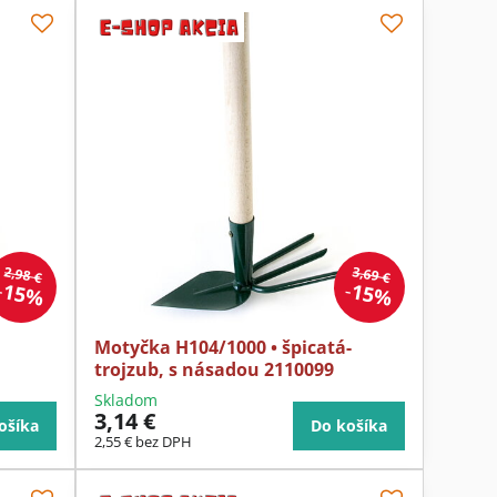
2,98 €
3,69 €
15%
15%
Motyčka H104/1000 • špicatá-
trojzub, s násadou 2110099
Skladom
3,14 €
ošíka
Do košíka
2,55 €
bez DPH