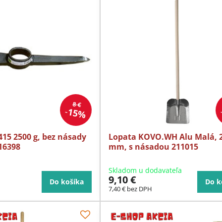
8 €
15%
15 2500 g, bez násady
Lopata KOVO.WH Alu Malá, 
216398
mm, s násadou 211015
Skladom u dodavateľa
9,10 €
Do košíka
Do k
7,40 €
bez DPH