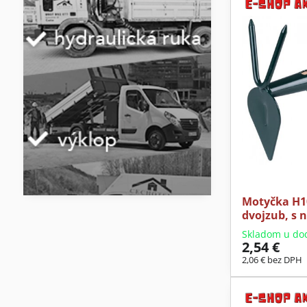
Motyčka H10
dvojzub, s 
Skladom u do
2,54 €
2,06 €
bez DPH