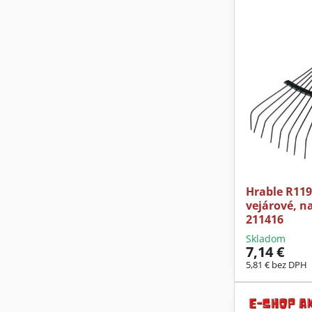
Hrable R119
vejárové, na
211416
Skladom
7,14 €
5,81 €
bez DPH