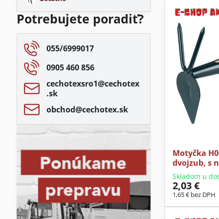
Potrebujete poradiť?
055/6999017
0905 460 856
cechotexsro1​@cechotex​
.sk
obchod​@cechotex​.sk
Motyčka H00
dvojzub, s 
Skladom u do
2,03 €
1,65 €
bez DPH