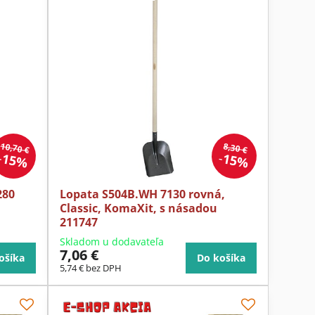
10,70 €
8,30 €
15%
15%
280
Lopata S504B.WH 7130 rovná,
Classic, KomaXit, s násadou
211747
Skladom u dodavateľa
7,06 €
ošíka
Do košíka
5,74 €
bez DPH