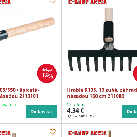
2,98 €
15%
5/550 • špicatá-
Hrable R105, 10 zubé, záhrad
násadou 2110101
násadou 160 cm 211006
davateľa
Skladom
4,34 €
Do košíka
Do k
3,53 €
bez DPH