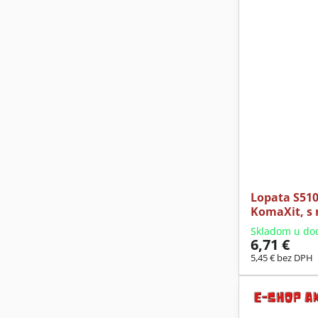
Lopata S510
KomaXit, s
Skladom u do
6,71 €
5,45 €
bez DPH