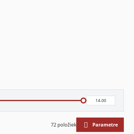
Do:
72
položiek
Parametre