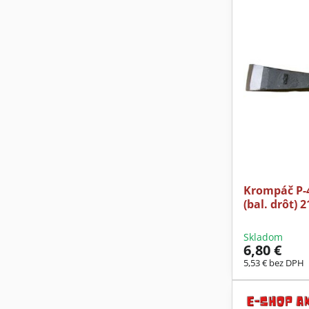
Krompáč P-4
(bal. drôt) 
Skladom
6,80 €
5,53 €
bez DPH