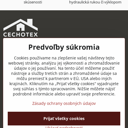
skúsenosti
hydraulická rukou či výklopom
Predvoľby súkromia
CECHOTEX s.r.o.
Železničná 22, 044 14 Čaňa
Cookies používame na zlepšenie vašej návštevy tejto
IČO: 48181757
webovej stránky, analýzu jej výkonnosti a zhromažďovanie
údajov o jej používaní. Na tento účel môžeme použiť
DIČ: 2120085451
nástroje a služby tretích strán a zhromaždené údaje sa
môžu preniesť k partnerom v EÚ, USA alebo iných
IČ DPH: SK2120085451
krajinách. Kliknutím na „Prijať všetky cookies“ vyjadrujete
svoj súhlas s týmto spracovaním. Nižšie môžete nájsť
Užitočné odkazy
podrobné informácie alebo upraviť svoje preferencie.
Zásady ochrany osobných údajov
Prijať všetky cookies
©
2026
Copyright
Predvoľby súkromia
Zásady ochrany osobných údajov
Ukázať podrobnosti