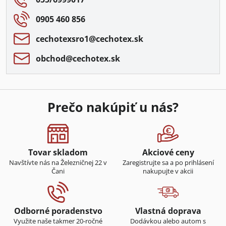
0905 460 856
cechotexsro1​@cechotex​.sk
obchod​@cechotex​.sk
Prečo nakúpiť u nás?
Tovar skladom
Akciové ceny
Navštívte nás na Železničnej 22 v
Zaregistrujte sa a po prihlásení
Čani
nakupujte v akcii
Odborné poradenstvo
Vlastná doprava
Využite naše takmer 20-ročné
Dodávkou alebo autom s