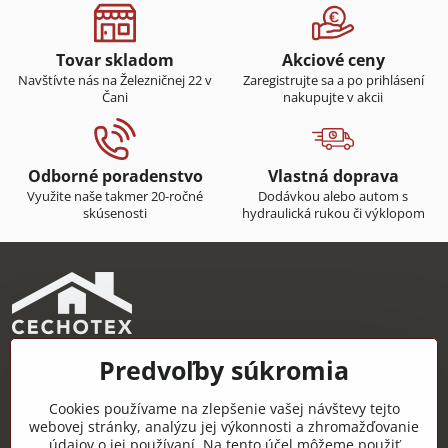
Tovar skladom
Akciové ceny
Navštívte nás na Železničnej 22 v
Zaregistrujte sa a po prihlásení
Čani
nakupujte v akcii
Odborné poradenstvo
Vlastná doprava
Využite naše takmer 20-ročné
Dodávkou alebo autom s
skúsenosti
hydraulická rukou či výklopom
Predvoľby súkromia
CECHOTEX s.r.o.
Železničná 22, 044 14 Čaňa
Cookies používame na zlepšenie vašej návštevy tejto
IČO: 48181757
webovej stránky, analýzu jej výkonnosti a zhromažďovanie
údajov o jej používaní. Na tento účel môžeme použiť