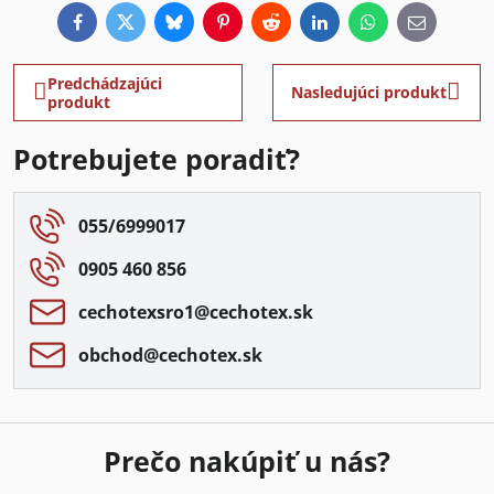
Facebook
Twitter
Bluesky
Pinterest
Reddit
LinkedIn
WhatsApp
E-
mail
Predchádzajúci
Nasledujúci produkt
produkt
Potrebujete poradiť?
055/6999017
0905 460 856
cechotexsro1​@cechotex​.sk
obchod​@cechotex​.sk
Prečo nakúpiť u nás?