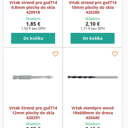
Vrtak strend pro gsd714
Vrtak strend pro gsd714
0.8mm plochy do skla
10mm plochy do skla
420918
420200
Skladom
Skladom
1,85 €
2,10 €
1,50 €
bez DPH
1,71 €
bez DPH
Do košíka
Do košíka
Vrtak Strend pro gsd714
Vrtak stendpro wood
12mm plochy do skla
18x600mm do dreva
420291
420440
Skladom
Skladom