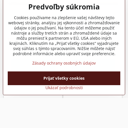
Predvoľby súkromia
Cookies používame na zlepšenie vašej návštevy tejto
webovej stránky, analýzu jej výkonnosti a zhromažďovanie
údajov o jej používaní. Na tento účel môžeme použiť
nástroje a služby tretích strán a zhromaždené údaje sa
Vrtak Industrial M2 01.0
Vrtak Industrial M2 01.5
môžu preniesť k partnerom v EÚ, USA alebo iných
mm DIN338, kov 4200620
mm DIN338, kov 4200621
krajinách. Kliknutím na „Prijať všetky cookies“ vyjadrujete
Skladom
Skladom
svoj súhlas s týmto spracovaním. Nižšie môžete nájsť
0,15 €
0,25 €
podrobné informácie alebo upraviť svoje preferencie.
0,13 €
bez DPH
0,20 €
bez DPH
Zásady ochrany osobných údajov
Do košíka
Do košíka
Prijať všetky cookies
Ukázať podrobnosti