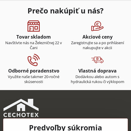
Prečo nakúpiť u nás?
Tovar skladom
Akciové ceny
Navštívte nás na Železničnej 22 v
Zaregistrujte sa a po prihlásení
Čani
nakupujte v akcii
Odborné poradenstvo
Vlastná doprava
Využite naše takmer 20-ročné
Dodávkou alebo autom s
skúsenosti
hydraulická rukou či výklopom
Predvoľby súkromia
CECHOTEX s.r.o.