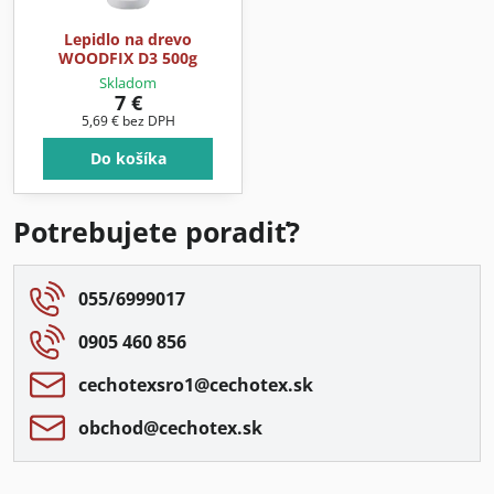
Lepidlo na drevo
WOODFIX D3 500g
Skladom
7 €
5,69 €
bez DPH
Do košíka
Potrebujete poradiť?
055/6999017
0905 460 856
cechotexsro1​@cechotex​.sk
obchod​@cechotex​.sk