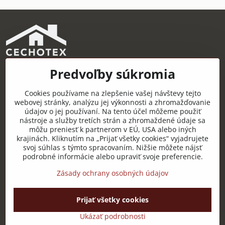
Predvoľby súkromia
CECHOTEX s.r.o.
Železničná 22, 044 14 Čaňa
Cookies používame na zlepšenie vašej návštevy tejto
IČO: 48181757
webovej stránky, analýzu jej výkonnosti a zhromažďovanie
údajov o jej používaní. Na tento účel môžeme použiť
DIČ: 2120085451
nástroje a služby tretích strán a zhromaždené údaje sa
môžu preniesť k partnerom v EÚ, USA alebo iných
IČ DPH: SK2120085451
krajinách. Kliknutím na „Prijať všetky cookies“ vyjadrujete
svoj súhlas s týmto spracovaním. Nižšie môžete nájsť
Užitočné odkazy
podrobné informácie alebo upraviť svoje preferencie.
Zásady ochrany osobných údajov
Prijať všetky cookies
©
2026
Copyright
Predvoľby súkromia
Zásady ochrany osobných údajov
Ukázať podrobnosti
Vytvorené pomocou:
BiznisWeb.sk