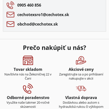
0905 460 856
cechotexsro1​@cechotex​.sk
obchod​@cechotex​.sk
Prečo nakúpiť u nás?
Tovar skladom
Akciové ceny
Navštívte nás na Železničnej 22 v
Zaregistrujte sa a po prihlásení
Čani
nakupujte v akcii
Odborné poradenstvo
Vlastná doprava
Využite naše takmer 20-ročné
Dodávkou alebo autom s
skúsenosti
hydraulická rukou či výklopom