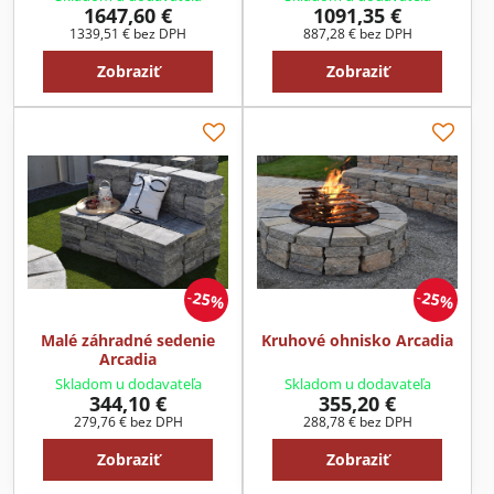
1647,60 €
1091,35 €
1339,51 €
bez DPH
887,28 €
bez DPH
Zobraziť
Zobraziť
25%
25%
Malé záhradné sedenie
Kruhové ohnisko Arcadia
Arcadia
Skladom u dodavateľa
Skladom u dodavateľa
344,10 €
355,20 €
279,76 €
bez DPH
288,78 €
bez DPH
Zobraziť
Zobraziť