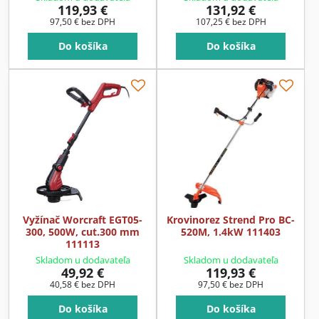
119,93 €
131,92 €
97,50 €
bez DPH
107,25 €
bez DPH
Do košíka
Do košíka
Vyžínač Worcraft EGT05-
Krovinorez Strend Pro BC-
300, 500W, cut.300 mm
520M, 1.4kW 111403
111113
Skladom u dodavateľa
Skladom u dodavateľa
49,92 €
119,93 €
40,58 €
bez DPH
97,50 €
bez DPH
Do košíka
Do košíka