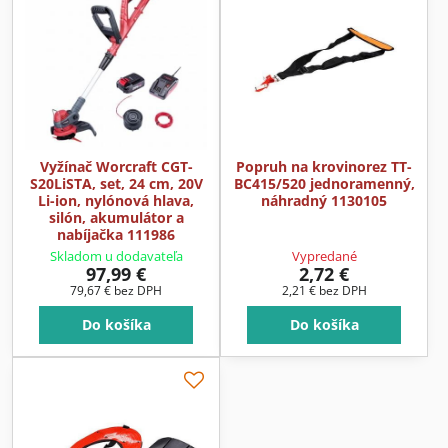
Vyžínač Worcraft CGT-
Popruh na krovinorez TT-
S20LiSTA, set, 24 cm, 20V
BC415/520 jednoramenný,
Li-ion, nylónová hlava,
náhradný 1130105
silón, akumulátor a
nabíjačka 111986
Skladom u dodavateľa
Vypredané
97,99 €
2,72 €
79,67 €
bez DPH
2,21 €
bez DPH
Do košíka
Do košíka