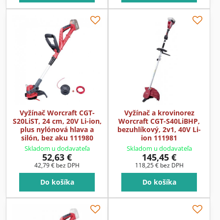
Vyžínač Worcraft CGT-
Vyžínač a krovinorez
S20LiST, 24 cm, 20V Li-ion,
Worcraft CGT-S40LiBHP,
plus nylónová hlava a
bezuhlíkový, 2v1, 40V Li-
silón, bez aku 111980
ion 111981
Skladom u dodavateľa
Skladom u dodavateľa
52,63 €
145,45 €
42,79 €
bez DPH
118,25 €
bez DPH
Do košíka
Do košíka