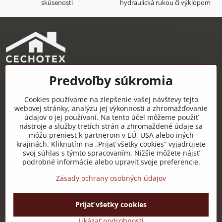
skúsenosti
hydraulická rukou či výklopom
Predvoľby súkromia
CECHOTEX s.r.o.
Železničná 22, 044 14 Čaňa
Cookies používame na zlepšenie vašej návštevy tejto
IČO: 48181757
webovej stránky, analýzu jej výkonnosti a zhromažďovanie
údajov o jej používaní. Na tento účel môžeme použiť
DIČ: 2120085451
nástroje a služby tretích strán a zhromaždené údaje sa
môžu preniesť k partnerom v EÚ, USA alebo iných
IČ DPH: SK2120085451
krajinách. Kliknutím na „Prijať všetky cookies“ vyjadrujete
svoj súhlas s týmto spracovaním. Nižšie môžete nájsť
Užitočné odkazy
podrobné informácie alebo upraviť svoje preferencie.
Zásady ochrany osobných údajov
Prijať všetky cookies
©
2026
Copyright
Predvoľby súkromia
Zásady ochrany osobných údajov
Ukázať podrobnosti