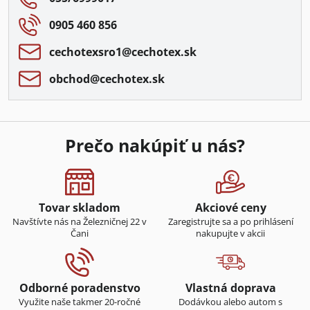
0905 460 856
cechotexsro1​@cechotex​.sk
obchod​@cechotex​.sk
Prečo nakúpiť u nás?
Tovar skladom
Akciové ceny
Navštívte nás na Železničnej 22 v
Zaregistrujte sa a po prihlásení
Čani
nakupujte v akcii
Odborné poradenstvo
Vlastná doprava
Využite naše takmer 20-ročné
Dodávkou alebo autom s