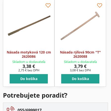
Násada motyková 120 cm
Násada rýľová 90cm "T"
2620086
2620088
Skladom u dodavateľa
Skladom u dodavateľa
3,38 €
3,79 €
2,75 €
bez DPH
3,08 €
bez DPH
Do košíka
Do košíka
Potrebujete poradiť?
055/6999017