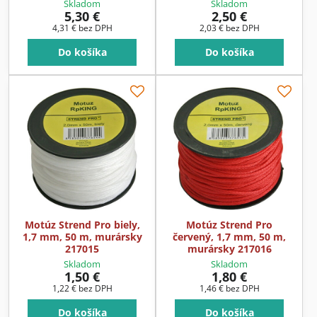
Skladom
Skladom
5,30 €
2,50 €
4,31 €
bez DPH
2,03 €
bez DPH
Do košíka
Do košíka
Motúz Strend Pro biely,
Motúz Strend Pro
1,7 mm, 50 m, murársky
červený, 1,7 mm, 50 m,
217015
murársky 217016
Skladom
Skladom
1,50 €
1,80 €
1,22 €
bez DPH
1,46 €
bez DPH
Do košíka
Do košíka