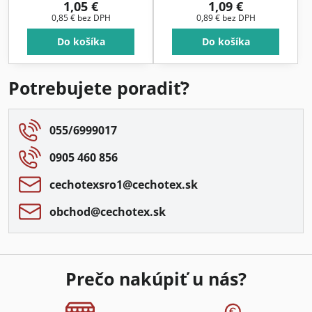
1,05 €
1,09 €
0,85 €
bez DPH
0,89 €
bez DPH
Do košíka
Do košíka
Potrebujete poradiť?
055/6999017
0905 460 856
cechotexsro1​@cechotex​.sk
obchod​@cechotex​.sk
Prečo nakúpiť u nás?