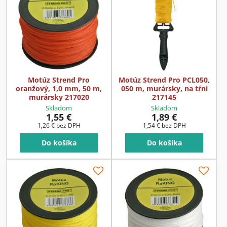
Motúz Strend Pro
Motúz Strend Pro PCL050,
oranžový, 1,0 mm, 50 m,
050 m, murársky, na tŕni
murársky 217020
217145
Skladom
Skladom
1,55 €
1,89 €
1,26 €
bez DPH
1,54 €
bez DPH
Do košíka
Do košíka