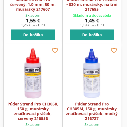
červený, 1,0 mm, 50 m,
• 030 m, murársky, na tŕni
murársky 217607
217685
Skladom
Skladom u dodavateľa
1,55 €
1,45 €
1,26 €
bez DPH
1,18 €
bez DPH
Do košíka
Do košíka
Púder Strend Pro CH305R,
Púder Strend Pro
150 g, murársky
CH305M, 150 g, murársky
značkovací prášok,
značkovací prášok, modrý
červený 216556
216727
Skladom
Skladom