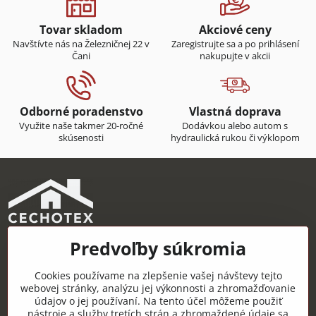
Tovar skladom
Akciové ceny
Navštívte nás na Železničnej 22 v
Zaregistrujte sa a po prihlásení
Čani
nakupujte v akcii
Odborné poradenstvo
Vlastná doprava
Využite naše takmer 20-ročné
Dodávkou alebo autom s
skúsenosti
hydraulická rukou či výklopom
Predvoľby súkromia
CECHOTEX s.r.o.
Železničná 22, 044 14 Čaňa
Cookies používame na zlepšenie vašej návštevy tejto
IČO: 48181757
webovej stránky, analýzu jej výkonnosti a zhromažďovanie
údajov o jej používaní. Na tento účel môžeme použiť
DIČ: 2120085451
nástroje a služby tretích strán a zhromaždené údaje sa