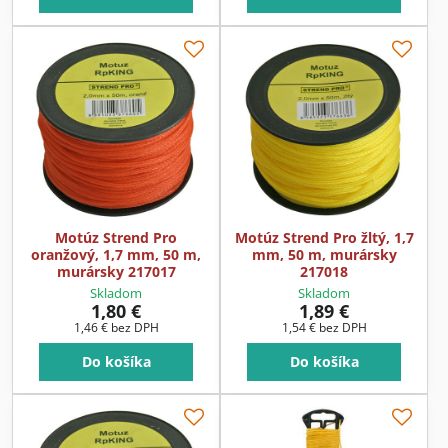
Motúz Strend Pro
Motúz Strend Pro žltý, 1,7
oranžový, 1,7 mm, 50 m,
mm, 50 m, murársky
murársky 217017
217018
Skladom
Skladom
1,80 €
1,89 €
1,46 €
bez DPH
1,54 €
bez DPH
Do košíka
Do košíka