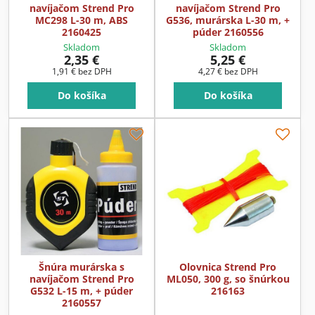
navíjačom Strend Pro
navíjačom Strend Pro
MC298 L-30 m, ABS
G536, murárska L-30 m, +
2160425
púder 2160556
Skladom
Skladom
2,35 €
5,25 €
1,91 €
bez DPH
4,27 €
bez DPH
Do košíka
Do košíka
Šnúra murárska s
Olovnica Strend Pro
navíjačom Strend Pro
ML050, 300 g, so šnúrkou
G532 L-15 m, + púder
216163
2160557