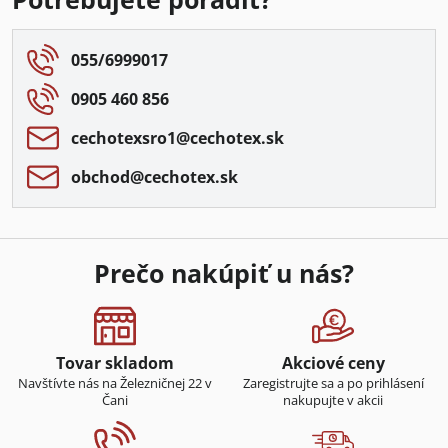
055/6999017
0905 460 856
cechotexsro1​@cechotex​.sk
obchod​@cechotex​.sk
Prečo nakúpiť u nás?
Tovar skladom
Akciové ceny
Navštívte nás na Železničnej 22 v
Zaregistrujte sa a po prihlásení
Čani
nakupujte v akcii