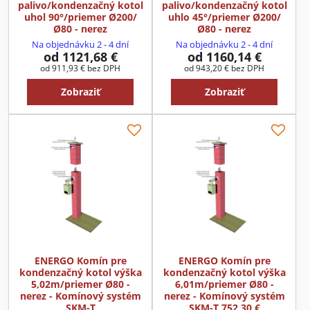
palivo/kondenzačný kotol
palivo/kondenzačný kotol
uhol 90°/priemer Ø200/
uhlo 45°/priemer Ø200/
Ø80 - nerez
Ø80 - nerez
Na objednávku 2 - 4 dní
Na objednávku 2 - 4 dní
od 1121,68 €
od 1160,14 €
od 911,93 €
bez DPH
od 943,20 €
bez DPH
Zobraziť
Zobraziť
ENERGO Komín pre
ENERGO Komín pre
kondenzačný kotol výška
kondenzačný kotol výška
5,02m/priemer Ø80 -
6,01m/priemer Ø80 -
nerez - Komínový systém
nerez - Komínový systém
SKM-T
SKM-T 752,30 €