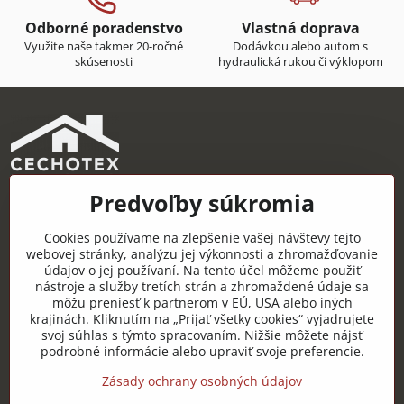
Odborné poradenstvo
Vlastná doprava
Využite naše takmer 20-ročné
Dodávkou alebo autom s
skúsenosti
hydraulická rukou či výklopom
Predvoľby súkromia
CECHOTEX s.r.o.
Železničná 22, 044 14 Čaňa
Cookies používame na zlepšenie vašej návštevy tejto
IČO: 48181757
webovej stránky, analýzu jej výkonnosti a zhromažďovanie
údajov o jej používaní. Na tento účel môžeme použiť
DIČ: 2120085451
nástroje a služby tretích strán a zhromaždené údaje sa
môžu preniesť k partnerom v EÚ, USA alebo iných
IČ DPH: SK2120085451
krajinách. Kliknutím na „Prijať všetky cookies“ vyjadrujete
svoj súhlas s týmto spracovaním. Nižšie môžete nájsť
Užitočné odkazy
podrobné informácie alebo upraviť svoje preferencie.
Zásady ochrany osobných údajov