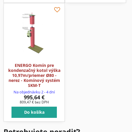
ENERGO Komín pre
kondenzačný kotol výška
10,97m/priemer Ø80 -
nerez - Komínový systém
SKM-T
Na objednávku 2 - 4 dní
995,64 €
809,47 €
bez DPH
Do košíka
Potrebujete poradiť?