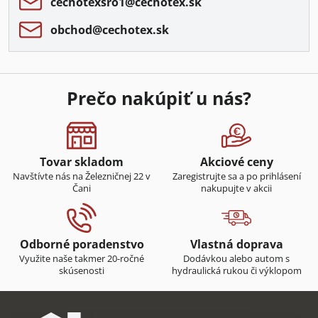
cechotexsro1​@cechotex​.sk
obchod​@cechotex​.sk
Prečo nakúpiť u nás?
Tovar skladom
Akciové ceny
Navštívte nás na Železničnej 22 v
Zaregistrujte sa a po prihlásení
Čani
nakupujte v akcii
Odborné poradenstvo
Vlastná doprava
Využite naše takmer 20-ročné
Dodávkou alebo autom s
skúsenosti
hydraulická rukou či výklopom