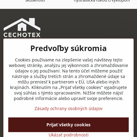
skúsenosti
hydraulická rukou či výklopom
Predvoľby súkromia
CECHOTEX s.r.o.
Železničná 22, 044 14 Čaňa
Cookies používame na zlepšenie vašej návštevy tejto
IČO: 48181757
webovej stránky, analýzu jej výkonnosti a zhromažďovanie
údajov o jej používaní. Na tento účel môžeme použiť
DIČ: 2120085451
nástroje a služby tretích strán a zhromaždené údaje sa
môžu preniesť k partnerom v EÚ, USA alebo iných
IČ DPH: SK2120085451
krajinách. Kliknutím na „Prijať všetky cookies“ vyjadrujete
svoj súhlas s týmto spracovaním. Nižšie môžete nájsť
Užitočné odkazy
podrobné informácie alebo upraviť svoje preferencie.
Zásady ochrany osobných údajov
Prijať všetky cookies
©
2026
Copyright
Predvoľby súkromia
Zásady ochrany osobných údajov
Ukázať podrobnosti