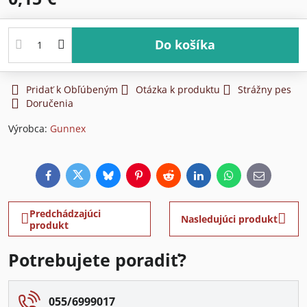
Do košíka
Pridať k Obľúbeným
Otázka k produktu
Strážny pes
Doručenia
Výrobca:
Gunnex
Facebook
Twitter
Bluesky
Pinterest
Reddit
LinkedIn
WhatsApp
E-
mail
Predchádzajúci
Nasledujúci produkt
produkt
Potrebujete poradiť?
055/6999017