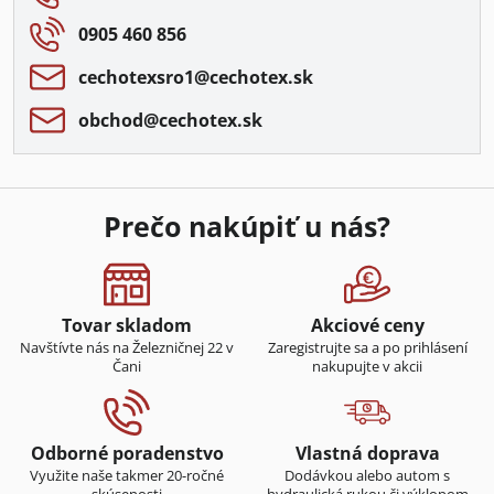
0905 460 856
cechotexsro1​@cechotex​.sk
obchod​@cechotex​.sk
Prečo nakúpiť u nás?
Tovar skladom
Akciové ceny
Navštívte nás na Železničnej 22 v
Zaregistrujte sa a po prihlásení
Čani
nakupujte v akcii
Odborné poradenstvo
Vlastná doprava
Využite naše takmer 20-ročné
Dodávkou alebo autom s