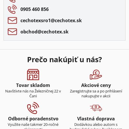
0905 460 856
cechotexsro1​@cechotex​.sk
obchod​@cechotex​.sk
Prečo nakúpiť u nás?
Tovar skladom
Akciové ceny
Navštívte nás na Železničnej 22 v
Zaregistrujte sa a po prihlásení
Čani
nakupujte v akcii
Odborné poradenstvo
Vlastná doprava
Využite naše takmer 20-ročné
Dodávkou alebo autom s