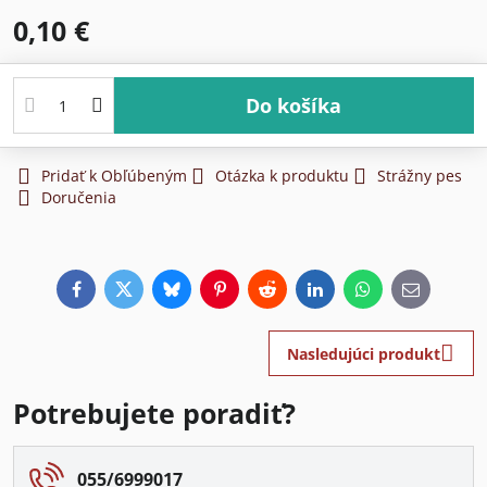
0,10 €
Do košíka
Pridať k Obľúbeným
Otázka k produktu
Strážny pes
Doručenia
Facebook
Twitter
Bluesky
Pinterest
Reddit
LinkedIn
WhatsApp
E-
mail
Nasledujúci produkt
Potrebujete poradiť?
055/6999017