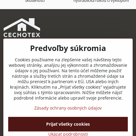
skúsenosti
hydraulická rukou či výklopom
Predvoľby súkromia
CECHOTEX s.r.o.
Železničná 22, 044 14 Čaňa
Cookies používame na zlepšenie vašej návštevy tejto
IČO: 48181757
webovej stránky, analýzu jej výkonnosti a zhromažďovanie
údajov o jej používaní. Na tento účel môžeme použiť
DIČ: 2120085451
nástroje a služby tretích strán a zhromaždené údaje sa
môžu preniesť k partnerom v EÚ, USA alebo iných
IČ DPH: SK2120085451
krajinách. Kliknutím na „Prijať všetky cookies“ vyjadrujete
svoj súhlas s týmto spracovaním. Nižšie môžete nájsť
Užitočné odkazy
podrobné informácie alebo upraviť svoje preferencie.
Zásady ochrany osobných údajov
Prijať všetky cookies
©
2026
Copyright
Predvoľby súkromia
Zásady ochrany osobných údajov
Ukázať podrobnosti