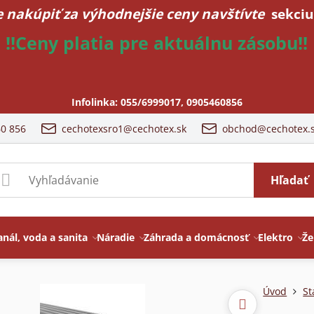
 nakúpiť za výhodnejšie ceny navštívte
sekciu
!!Ceny platia pre aktuálnu zásobu!!
Infolinka:
055/6999017
,
0905460856
60 856
cechotexsro1@cechotex.sk
obchod@cechotex.
Hľadať
anál, voda a sanita
Náradie
Záhrada a domácnosť
Elektro
Že
Úvod
St