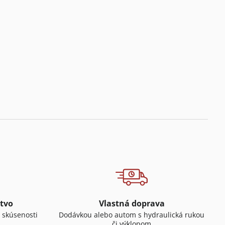
tvo
Vlastná doprava
 skúsenosti
Dodávkou alebo autom s hydraulická rukou
či výklopom