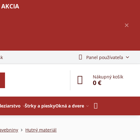
 AKCIA
✕
sk
Panel používateľa
Nákupný košík
0 €
leziarstvo
Štrky a piesky
Okná a dvere
avebniny
Hutný materiál