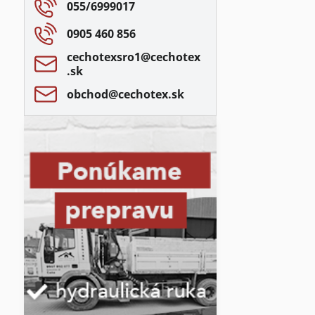
055/6999017
0905 460 856
cechotexsro1​@cechotex​
.sk
obchod​@cechotex​.sk