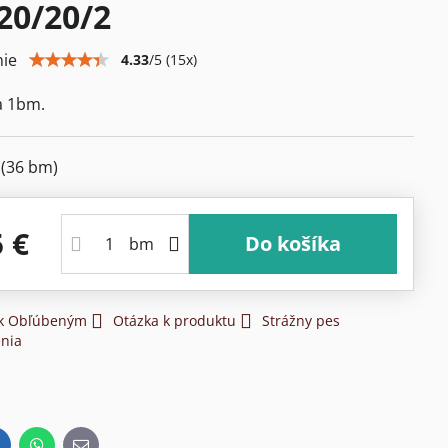
 20/20/2
ie
4.33
/
5
(
15
x)
a 1bm.
m
(
36
bm)
5 €
Do košíka
bm
 k Obľúbeným
Otázka k produktu
Strážny pes
nia