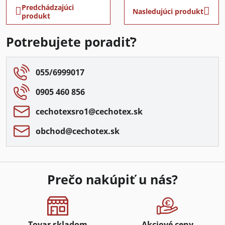
Predchádzajúci
Nasledujúci produkt
produkt
Potrebujete poradiť?
055/6999017
0905 460 856
cechotexsro1​@cechotex​.sk
obchod​@cechotex​.sk
Prečo nakúpiť u nás?
Tovar skladom
Akciové ceny