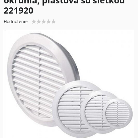
okrúhla, plastová so sieťkou
221920
Hodnotenie