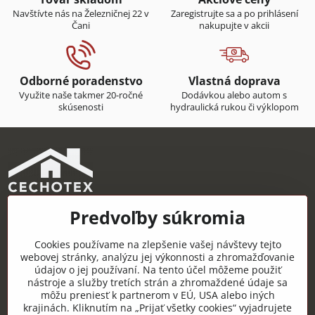
Navštívte nás na Železničnej 22 v
Zaregistrujte sa a po prihlásení
Čani
nakupujte v akcii
Odborné poradenstvo
Vlastná doprava
Využite naše takmer 20-ročné
Dodávkou alebo autom s
skúsenosti
hydraulická rukou či výklopom
Predvoľby súkromia
CECHOTEX s.r.o.
Železničná 22, 044 14 Čaňa
Cookies používame na zlepšenie vašej návštevy tejto
IČO: 48181757
webovej stránky, analýzu jej výkonnosti a zhromažďovanie
údajov o jej používaní. Na tento účel môžeme použiť
DIČ: 2120085451
nástroje a služby tretích strán a zhromaždené údaje sa
môžu preniesť k partnerom v EÚ, USA alebo iných
IČ DPH: SK2120085451
krajinách. Kliknutím na „Prijať všetky cookies“ vyjadrujete