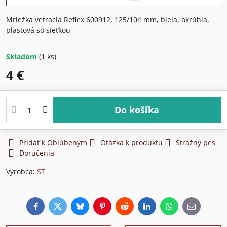
Mriežka vetracia Reflex 600912, 125/104 mm, biela, okrúhla,
plastová so sieťkou
Skladom
(
1
ks)
4 €
Do košíka
Pridať k Obľúbeným
Otázka k produktu
Strážny pes
Doručenia
Výrobca:
ST
Facebook
Twitter
Bluesky
Pinterest
Reddit
LinkedIn
WhatsApp
E-
mail