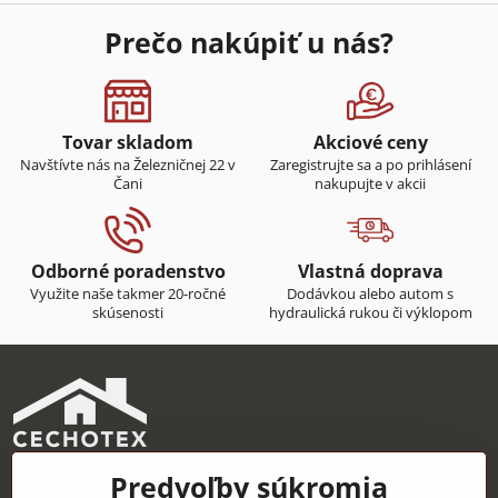
Prečo nakúpiť u nás?
Tovar skladom
Akciové ceny
Navštívte nás na Železničnej 22 v
Zaregistrujte sa a po prihlásení
Čani
nakupujte v akcii
Odborné poradenstvo
Vlastná doprava
Využite naše takmer 20-ročné
Dodávkou alebo autom s
skúsenosti
hydraulická rukou či výklopom
Predvoľby súkromia
CECHOTEX s.r.o.