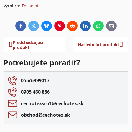
Výrobca:
Techmat
Facebook
Twitter
Bluesky
Pinterest
Reddit
LinkedIn
WhatsApp
E-
mail
Predchádzajúci
Nasledujúci produkt
produkt
Potrebujete poradiť?
055/6999017
0905 460 856
cechotexsro1​@cechotex​.sk
obchod​@cechotex​.sk