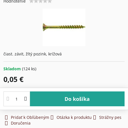
Hodnotenie
čiast. závit, žltý pozink, krížová
Skladom
(
124
ks)
0,05 €
Do košíka
Pridať k Obľúbeným
Otázka k produktu
Strážny pes
Doručenia