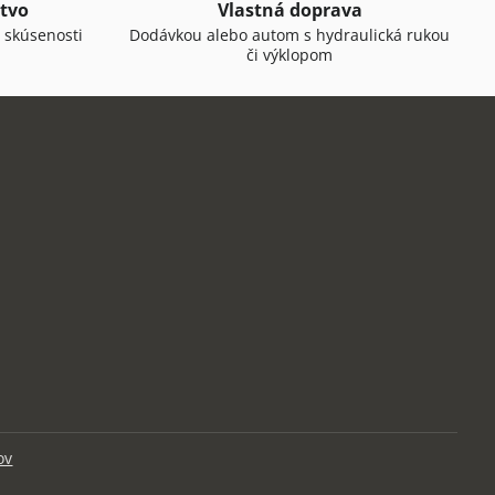
tvo
Vlastná doprava
 skúsenosti
Dodávkou alebo autom s hydraulická rukou
či výklopom
ov