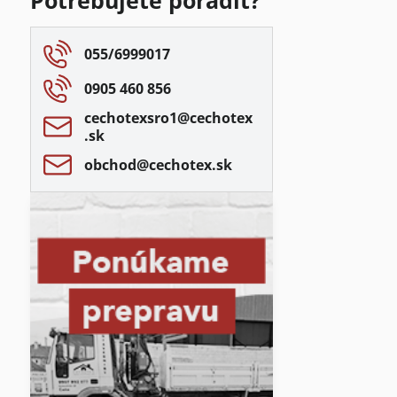
Potrebujete poradiť?
055/6999017
0905 460 856
cechotexsro1​@cechotex​
.sk
obchod​@cechotex​.sk