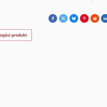
Facebook
Twitter
Bluesky
Pinterest
Reddit
L
zajúci produkt