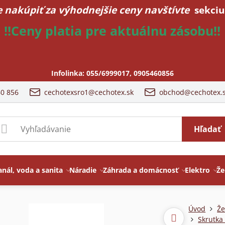
 nakúpiť za výhodnejšie ceny navštívte
sekciu
!!Ceny platia pre aktuálnu zásobu!!
Infolinka:
055/6999017
,
0905460856
60 856
cechotexsro1@cechotex.sk
obchod@cechotex.
Hľadať
anál, voda a sanita
Náradie
Záhrada a domácnosť
Elektro
Že
Úvod
Že
Skrutka