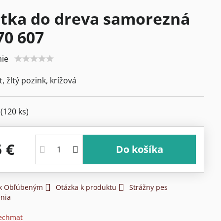
tka do dreva samorezná
70 607
ie
it, žltý pozink, krížová
m
(
120
ks)
5 €
Do košíka
 k Obľúbeným
Otázka k produktu
Strážny pes
nia
echmat