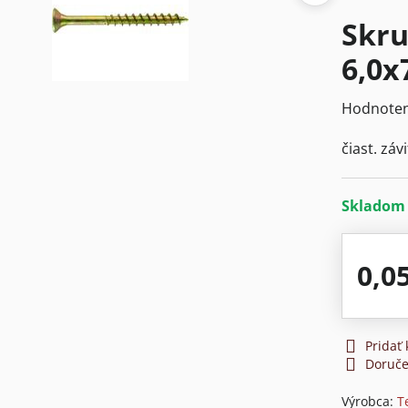
Skru
6,0x
Hodnoten
čiast. záv
Sklado
0,0
Pridať
Doruče
Výrobca:
T