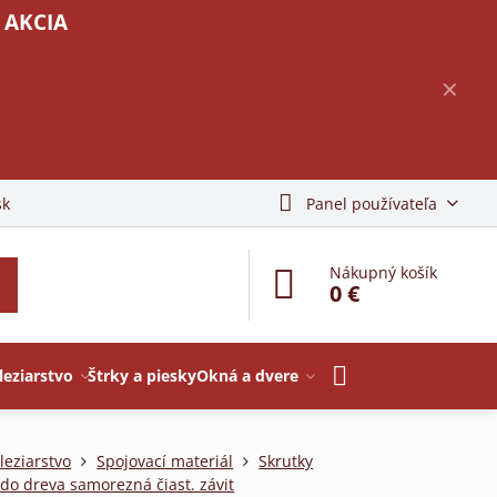
 AKCIA
✕
sk
Panel používateľa
Nákupný košík
0 €
leziarstvo
Štrky a piesky
Okná a dvere
leziarstvo
Spojovací materiál
Skrutky
 do dreva samorezná čiast. závit