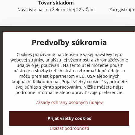
Tovar skladom
Navštívte nás na Železničnej 22 v Čani
Zaregistrujt
Predvoľby súkromia
Cookies používame na zlepšenie vašej návštevy tejto
webovej stránky, analýzu jej výkonnosti a zhromažďovanie
údajov o jej používaní. Na tento účel môžeme použiť
CECHOTEX s.r.o.
nástroje a služby tretích strán a zhromaždené údaje sa
môžu preniesť k partnerom v EÚ, USA alebo iných
Železničná 22, 044 14 Čaňa
krajinách. Kliknutím na „Prijať všetky cookies“ vyjadrujete
IČO: 48181757
svoj súhlas s týmto spracovaním. Nižšie môžete nájsť
podrobné informácie alebo upraviť svoje preferencie.
DIČ: 2120085451
IČ DPH: SK2120085451
Zásady ochrany osobných údajov
Prijať všetky cookies
Ukázať podrobnosti