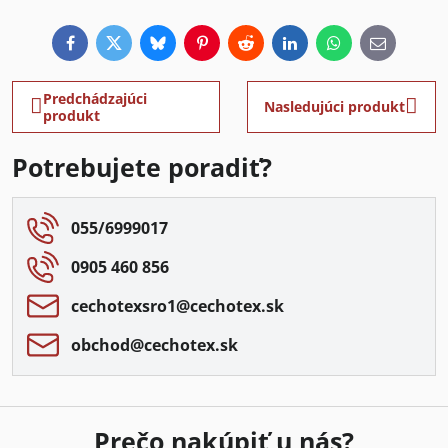
Facebook
Twitter
Bluesky
Pinterest
Reddit
LinkedIn
WhatsApp
E-
mail
Predchádzajúci
Nasledujúci produkt
produkt
Potrebujete poradiť?
055/6999017
0905 460 856
cechotexsro1​@cechotex​.sk
obchod​@cechotex​.sk
Prečo nakúpiť u nás?