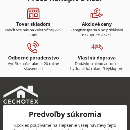
Tovar skladom
Akciové ceny
Navštívte nás na Železničnej 22 v
Zaregistrujte sa a po prihlásení
Čani
nakupujte v akcii
Odborné poradenstvo
Vlastná doprava
Využite naše takmer 20-ročné
Dodávkou alebo autom s
skúsenosti
hydraulická rukou či výklopom
Predvoľby súkromia
CECHOTEX s.r.o.
Železničná 22, 044 14 Čaňa
Cookies používame na zlepšenie vašej návštevy tejto
IČO: 48181757