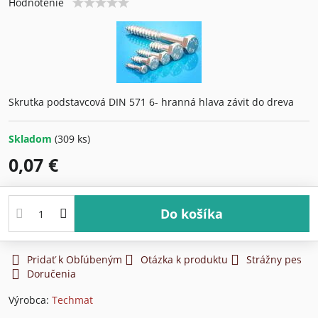
Hodnotenie
Skrutka podstavcová DIN 571 6- hranná hlava závit do dreva
Skladom
(
309
ks)
0,07 €
Do košíka
Pridať k Obľúbeným
Otázka k produktu
Strážny pes
Doručenia
Výrobca:
Techmat