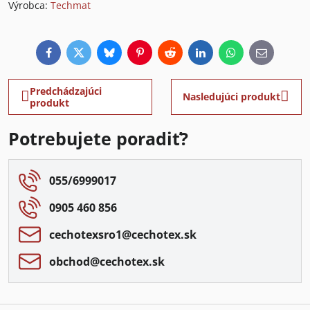
Výrobca:
Techmat
Facebook
Twitter
Bluesky
Pinterest
Reddit
LinkedIn
WhatsApp
E-
mail
Predchádzajúci
Nasledujúci produkt
produkt
Potrebujete poradiť?
055/6999017
0905 460 856
cechotexsro1​@cechotex​.sk
obchod​@cechotex​.sk