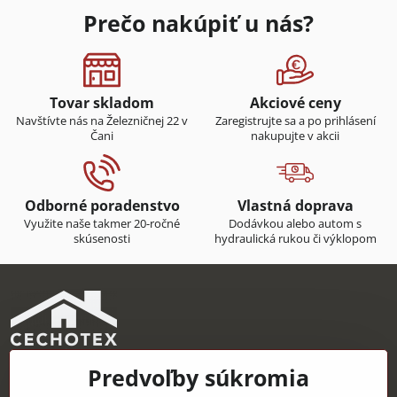
Prečo nakúpiť u nás?
Tovar skladom
Akciové ceny
Navštívte nás na Železničnej 22 v
Zaregistrujte sa a po prihlásení
Čani
nakupujte v akcii
Odborné poradenstvo
Vlastná doprava
Využite naše takmer 20-ročné
Dodávkou alebo autom s
skúsenosti
hydraulická rukou či výklopom
Predvoľby súkromia
CECHOTEX s.r.o.