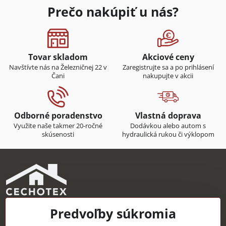
Prečo nakúpiť u nás?
Tovar skladom
Akciové ceny
Navštívte nás na Železničnej 22 v
Zaregistrujte sa a po prihlásení
Čani
nakupujte v akcii
Odborné poradenstvo
Vlastná doprava
Využite naše takmer 20-ročné
Dodávkou alebo autom s
skúsenosti
hydraulická rukou či výklopom
Predvoľby súkromia
CECHOTEX s.r.o.