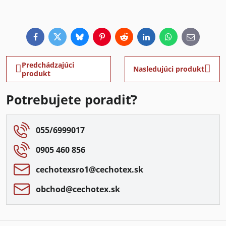
Facebook
Twitter
Bluesky
Pinterest
Reddit
LinkedIn
WhatsApp
E-
mail
Predchádzajúci
Nasledujúci produkt
produkt
Potrebujete poradiť?
055/6999017
0905 460 856
cechotexsro1​@cechotex​.sk
obchod​@cechotex​.sk