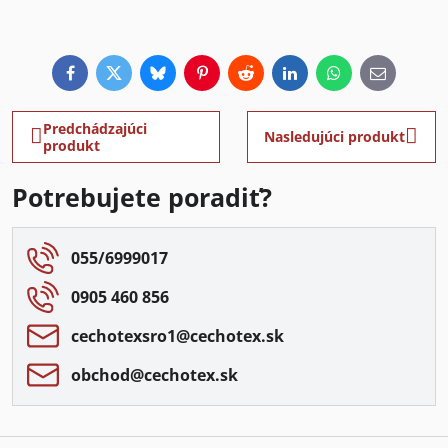
Facebook
Twitter
Bluesky
Pinterest
Reddit
LinkedIn
WhatsApp
E-
mail
Predchádzajúci
Nasledujúci produkt
produkt
Potrebujete poradiť?
055/6999017
0905 460 856
cechotexsro1​@cechotex​.sk
obchod​@cechotex​.sk