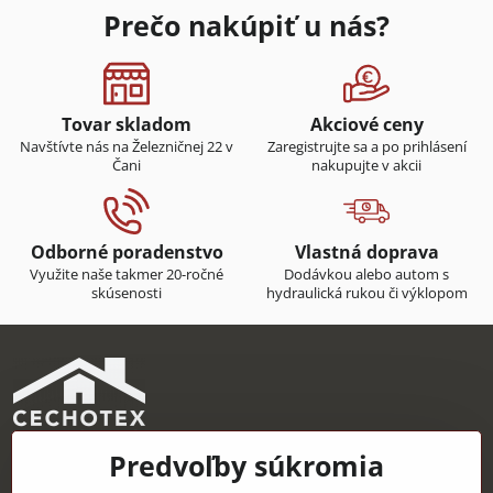
Prečo nakúpiť u nás?
Tovar skladom
Akciové ceny
Navštívte nás na Železničnej 22 v
Zaregistrujte sa a po prihlásení
Čani
nakupujte v akcii
Odborné poradenstvo
Vlastná doprava
Využite naše takmer 20-ročné
Dodávkou alebo autom s
skúsenosti
hydraulická rukou či výklopom
Predvoľby súkromia
CECHOTEX s.r.o.