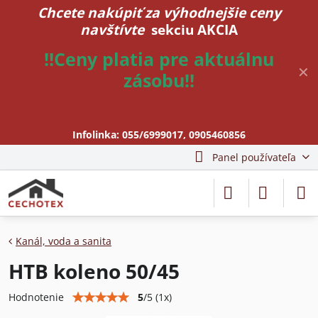
Chcete nakúpiť za výhodnejšie ceny
navštívte
sekciu AKCIA
!!Ceny platia pre aktuálnu
✕
zásobu!!
Infolinka:
055/6999017
,
0905460856
Panel používateľa
Kanál, voda a sanita
HTB koleno 50/45
5
/
5
(
1
x)
Hodnotenie