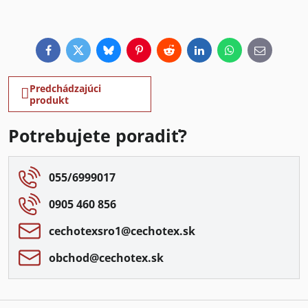
Facebook
Twitter
Bluesky
Pinterest
Reddit
LinkedIn
WhatsApp
E-
mail
Predchádzajúci
produkt
Potrebujete poradiť?
055/6999017
0905 460 856
cechotexsro1​@cechotex​.sk
obchod​@cechotex​.sk