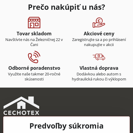
Prečo nakúpiť u nás?
Tovar skladom
Akciové ceny
Navštívte nás na Železničnej 22 v
Zaregistrujte sa a po prihlásení
Čani
nakupujte v akcii
Odborné poradenstvo
Vlastná doprava
Využite naše takmer 20-ročné
Dodávkou alebo autom s
skúsenosti
hydraulická rukou či výklopom
Predvoľby súkromia
CECHOTEX s.r.o.