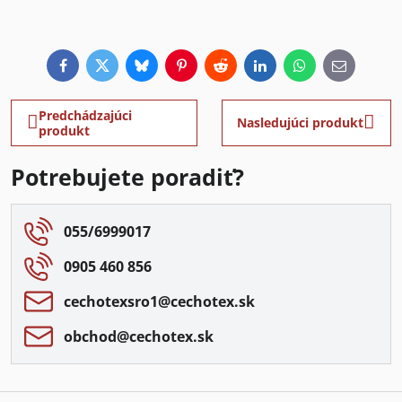
Facebook
Twitter
Bluesky
Pinterest
Reddit
LinkedIn
WhatsApp
E-
mail
Predchádzajúci
Nasledujúci produkt
produkt
Potrebujete poradiť?
055/6999017
0905 460 856
cechotexsro1​@cechotex​.sk
obchod​@cechotex​.sk