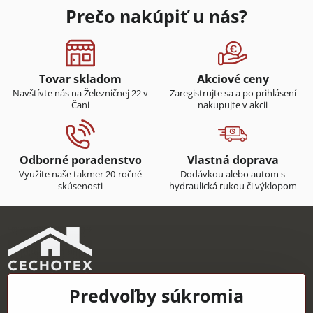
Prečo nakúpiť u nás?
Tovar skladom
Akciové ceny
Navštívte nás na Železničnej 22 v
Zaregistrujte sa a po prihlásení
Čani
nakupujte v akcii
Odborné poradenstvo
Vlastná doprava
Využite naše takmer 20-ročné
Dodávkou alebo autom s
skúsenosti
hydraulická rukou či výklopom
Predvoľby súkromia
CECHOTEX s.r.o.