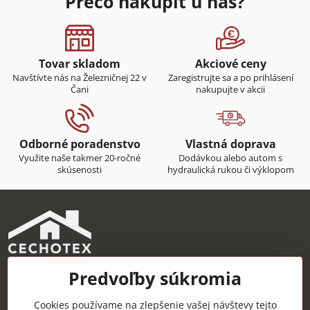
Prečo nakúpiť u nás?
Tovar skladom
Akciové ceny
Navštívte nás na Železničnej 22 v
Zaregistrujte sa a po prihlásení
Čani
nakupujte v akcii
Odborné poradenstvo
Vlastná doprava
Využite naše takmer 20-ročné
Dodávkou alebo autom s
skúsenosti
hydraulická rukou či výklopom
Predvoľby súkromia
CECHOTEX s.r.o.
Železničná 22, 044 14 Čaňa
Cookies používame na zlepšenie vašej návštevy tejto