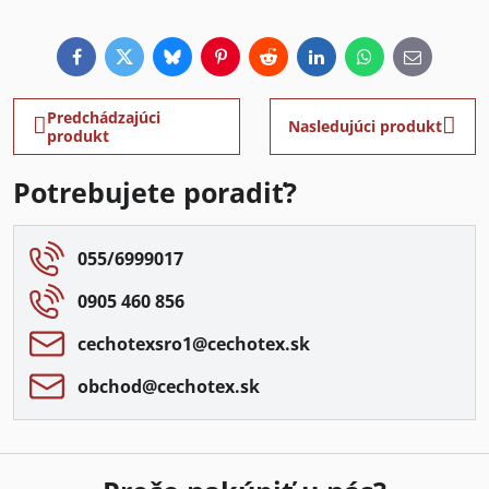
Facebook
Twitter
Bluesky
Pinterest
Reddit
LinkedIn
WhatsApp
E-
mail
Predchádzajúci
Nasledujúci produkt
produkt
Potrebujete poradiť?
055/6999017
0905 460 856
cechotexsro1​@cechotex​.sk
obchod​@cechotex​.sk