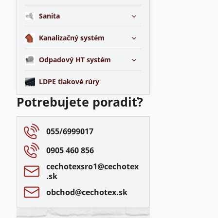
Sanita
Kanalizačný systém
Odpadový HT systém
LDPE tlakové rúry
Potrebujete poradiť?
055/6999017
0905 460 856
cechotexsro1​@cechotex​
.sk
obchod​@cechotex​.sk