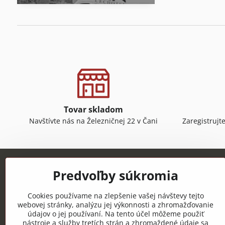
Tovar skladom
Navštívte nás na Železničnej 22 v Čani
Zaregistrujt
Predvoľby súkromia
Cookies používame na zlepšenie vašej návštevy tejto
webovej stránky, analýzu jej výkonnosti a zhromažďovanie
údajov o jej používaní. Na tento účel môžeme použiť
CECHOTEX s.r.o.
nástroje a služby tretích strán a zhromaždené údaje sa