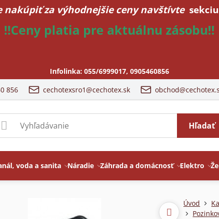
 nakúpiť za výhodnejšie ceny navštívte
sekciu
!!Ceny platia pre aktuálnu zásobu!!
Infolinka:
055/6999017
,
0905460856
60 856
cechotexsro1@cechotex.sk
obchod@cechotex.
Hľadať
anál, voda a sanita
Náradie
Záhrada a domácnosť
Elektro
Že
Úvod
Ka
Pozinko