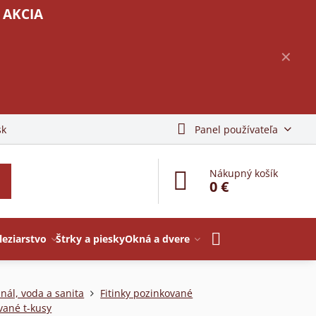
 AKCIA
✕
sk
Panel používateľa
Nákupný košík
0 €
leziarstvo
Štrky a piesky
Okná a dvere
nál, voda a sanita
Fitinky pozinkované
vané t-kusy