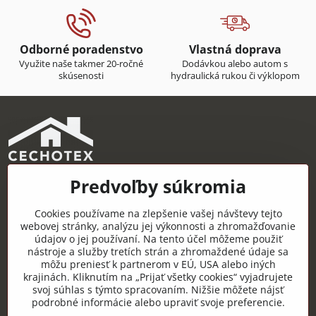
Odborné poradenstvo
Vlastná doprava
Využite naše takmer 20-ročné
Dodávkou alebo autom s
skúsenosti
hydraulická rukou či výklopom
Predvoľby súkromia
CECHOTEX s.r.o.
Železničná 22, 044 14 Čaňa
Cookies používame na zlepšenie vašej návštevy tejto
IČO: 48181757
webovej stránky, analýzu jej výkonnosti a zhromažďovanie
údajov o jej používaní. Na tento účel môžeme použiť
DIČ: 2120085451
nástroje a služby tretích strán a zhromaždené údaje sa
môžu preniesť k partnerom v EÚ, USA alebo iných
IČ DPH: SK2120085451
krajinách. Kliknutím na „Prijať všetky cookies“ vyjadrujete
svoj súhlas s týmto spracovaním. Nižšie môžete nájsť
Užitočné odkazy
podrobné informácie alebo upraviť svoje preferencie.