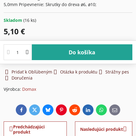
5,0mm Pripevnenie: Skrutky do dreva ø6, ø10;
Skladom
(
16
ks)
5,10 €
Do košíka
Pridať k Obľúbeným
Otázka k produktu
Strážny pes
Doručenia
Výrobca:
Domax
Facebook
Twitter
Bluesky
Pinterest
Reddit
LinkedIn
WhatsApp
E-
mail
Predchádzajúci
Nasledujúci produkt
produkt