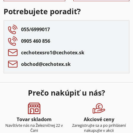
Potrebujete poradiť?
055/6999017
0905 460 856
cechotexsro1​@cechotex​.sk
obchod​@cechotex​.sk
Prečo nakúpiť u nás?
Tovar skladom
Akciové ceny
Navštívte nás na Železničnej 22 v
Zaregistrujte sa a po prihlásení
Čani
nakupujte v akcii