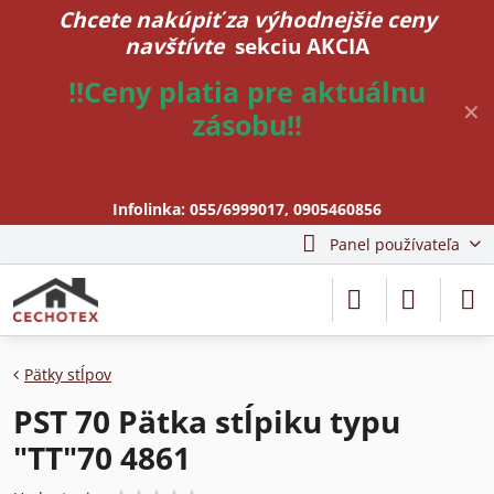
Chcete nakúpiť za výhodnejšie ceny
navštívte
sekciu AKCIA
!!Ceny platia pre aktuálnu
✕
zásobu!!
Infolinka:
055/6999017
,
0905460856
Panel používateľa
Pätky stĺpov
PST 70 Pätka stĺpiku typu
"TT"70 4861