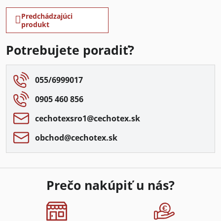
Predchádzajúci
produkt
Potrebujete poradiť?
055/6999017
0905 460 856
cechotexsro1​@cechotex​.sk
obchod​@cechotex​.sk
Prečo nakúpiť u nás?