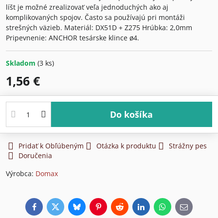
líšt je možné zrealizovať veľa jednoduchých ako aj
komplikovaných spojov. Často sa používajú pri montáži
strešných väzieb. Materiál: DX51D + Z275 Hrúbka: 2,0mm
Pripevnenie: ANCHOR tesárske klince ø4.
Skladom
(
3
ks)
1,56 €
Do košíka
Pridať k Obľúbeným
Otázka k produktu
Strážny pes
Doručenia
Výrobca:
Domax
Facebook
Twitter
Bluesky
Pinterest
Reddit
LinkedIn
WhatsApp
E-
mail