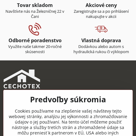
Tovar skladom
Akciové ceny
Navštívte nás na Železničnej 22 v
Zaregistrujte sa a po prihlásení
Čani
nakupujte v akcii
Odborné poradenstvo
Vlastná doprava
Využite naše takmer 20-ročné
Dodávkou alebo autom s
skúsenosti
hydraulická rukou či výklopom
Predvoľby súkromia
CECHOTEX s.r.o.
Železničná 22, 044 14 Čaňa
Cookies používame na zlepšenie vašej návštevy tejto
IČO: 48181757
webovej stránky, analýzu jej výkonnosti a zhromažďovanie
údajov o jej používaní. Na tento účel môžeme použiť
DIČ: 2120085451
nástroje a služby tretích strán a zhromaždené údaje sa
môžu preniesť k partnerom v EÚ, USA alebo iných
IČ DPH: SK2120085451