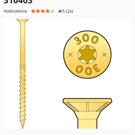
310403
4
/
5
(
2
x)
Hodnotenie