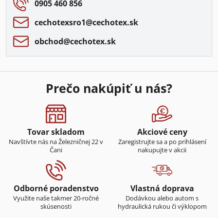
0905 460 856
cechotexsro1​@cechotex​.sk
obchod​@cechotex​.sk
Prečo nakúpiť u nás?
Tovar skladom
Akciové ceny
Navštívte nás na Železničnej 22 v
Zaregistrujte sa a po prihlásení
Čani
nakupujte v akcii
Odborné poradenstvo
Vlastná doprava
Využite naše takmer 20-ročné
Dodávkou alebo autom s
skúsenosti
hydraulická rukou či výklopom