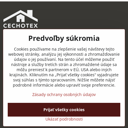
Predvoľby súkromia
CECHOTEX s.r.o.
Železničná 22, 044 14 Čaňa
Cookies používame na zlepšenie vašej návštevy tejto
IČO: 48181757
webovej stránky, analýzu jej výkonnosti a zhromažďovanie
údajov o jej používaní. Na tento účel môžeme použiť
DIČ: 2120085451
nástroje a služby tretích strán a zhromaždené údaje sa
môžu preniesť k partnerom v EÚ, USA alebo iných
IČ DPH: SK2120085451
krajinách. Kliknutím na „Prijať všetky cookies“ vyjadrujete
svoj súhlas s týmto spracovaním. Nižšie môžete nájsť
Užitočné odkazy
podrobné informácie alebo upraviť svoje preferencie.
Zásady ochrany osobných údajov
Prijať všetky cookies
©
2026
Copyright
Predvoľby súkromia
Zásady ochrany osobných údajov
Ukázať podrobnosti
Vytvorené pomocou:
BiznisWeb.sk