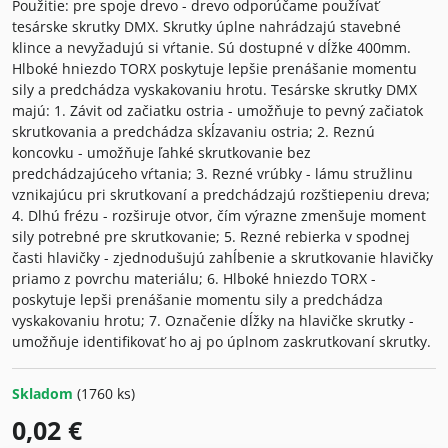
Použitie: pre spoje drevo - drevo odporúčame používať
tesárske skrutky DMX. Skrutky úplne nahrádzajú stavebné
klince a nevyžadujú si vŕtanie. Sú dostupné v dĺžke 400mm.
Hlboké hniezdo TORX poskytuje lepšie prenášanie momentu
sily a predchádza vyskakovaniu hrotu. Tesárske skrutky DMX
majú: 1. Závit od začiatku ostria - umožňuje to pevný začiatok
skrutkovania a predchádza skĺzavaniu ostria; 2. Reznú
koncovku - umožňuje ľahké skrutkovanie bez
predchádzajúceho vŕtania; 3. Rezné vrúbky - lámu stružlinu
vznikajúcu pri skrutkovaní a predchádzajú rozštiepeniu dreva;
4. Dlhú frézu - rozširuje otvor, čím výrazne zmenšuje moment
sily potrebné pre skrutkovanie; 5. Rezné rebierka v spodnej
časti hlavičky - zjednodušujú zahĺbenie a skrutkovanie hlavičky
priamo z povrchu materiálu; 6. Hlboké hniezdo TORX -
poskytuje lepši prenášanie momentu sily a predchádza
vyskakovaniu hrotu; 7. Označenie dĺžky na hlavičke skrutky -
umožňuje identifikovať ho aj po úplnom zaskrutkovaní skrutky.
Skladom
(
1760
ks)
0,02 €