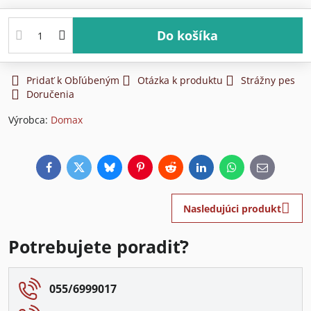
Do košíka
Pridať k Obľúbeným
Otázka k produktu
Strážny pes
Doručenia
Výrobca:
Domax
Facebook
Twitter
Bluesky
Pinterest
Reddit
LinkedIn
WhatsApp
E-
mail
Nasledujúci produkt
Potrebujete poradiť?
055/6999017