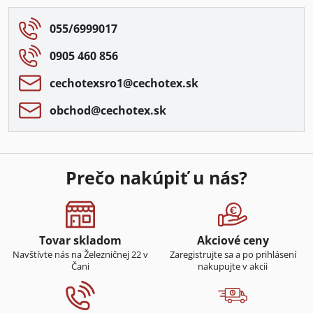
055/6999017
0905 460 856
cechotexsro1​@cechotex​.sk
obchod​@cechotex​.sk
Prečo nakúpiť u nás?
Tovar skladom
Akciové ceny
Navštívte nás na Železničnej 22 v
Zaregistrujte sa a po prihlásení
Čani
nakupujte v akcii