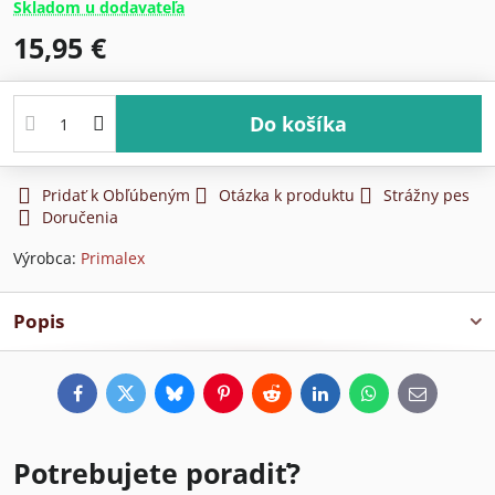
Skladom u dodavateľa
15,95 €
Do košíka
Pridať k Obľúbeným
Otázka k produktu
Strážny pes
Doručenia
Výrobca:
Primalex
Popis
Facebook
Twitter
Bluesky
Pinterest
Reddit
LinkedIn
WhatsApp
E-
mail
Potrebujete poradiť?