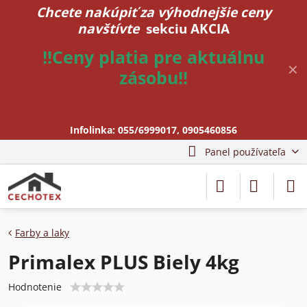
Chcete nakúpiť za výhodnejšie ceny
navštívte
sekciu AKCIA
!!Ceny platia pre aktuálnu
✕
zásobu!!
Infolinka:
055/6999017
,
0905460856
Panel používateľa
Farby a laky
Primalex PLUS Biely 4kg
Hodnotenie