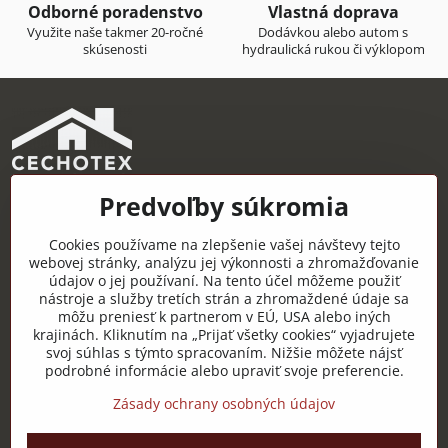
Odborné poradenstvo
Vlastná doprava
Využite naše takmer 20-ročné
Dodávkou alebo autom s
skúsenosti
hydraulická rukou či výklopom
Predvoľby súkromia
CECHOTEX s.r.o.
Železničná 22, 044 14 Čaňa
Cookies používame na zlepšenie vašej návštevy tejto
IČO: 48181757
webovej stránky, analýzu jej výkonnosti a zhromažďovanie
údajov o jej používaní. Na tento účel môžeme použiť
DIČ: 2120085451
nástroje a služby tretích strán a zhromaždené údaje sa
môžu preniesť k partnerom v EÚ, USA alebo iných
IČ DPH: SK2120085451
krajinách. Kliknutím na „Prijať všetky cookies“ vyjadrujete
svoj súhlas s týmto spracovaním. Nižšie môžete nájsť
Užitočné odkazy
podrobné informácie alebo upraviť svoje preferencie.
Zásady ochrany osobných údajov