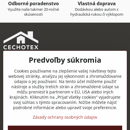
Odborné poradenstvo
Vlastná doprava
Využite naše takmer 20-ročné
Dodávkou alebo autom s
skúsenosti
hydraulická rukou či výklopom
Predvoľby súkromia
CECHOTEX s.r.o.
Železničná 22, 044 14 Čaňa
Cookies používame na zlepšenie vašej návštevy tejto
IČO: 48181757
webovej stránky, analýzu jej výkonnosti a zhromažďovanie
údajov o jej používaní. Na tento účel môžeme použiť
DIČ: 2120085451
nástroje a služby tretích strán a zhromaždené údaje sa
môžu preniesť k partnerom v EÚ, USA alebo iných
IČ DPH: SK2120085451
krajinách. Kliknutím na „Prijať všetky cookies“ vyjadrujete
svoj súhlas s týmto spracovaním. Nižšie môžete nájsť
Užitočné odkazy
podrobné informácie alebo upraviť svoje preferencie.
Zásady ochrany osobných údajov