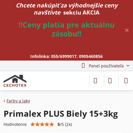
Chcete nakúpiť za výhodnejšie ceny
navštívte
sekciu AKCIA
!!Ceny platia pre aktuálnu
✕
zásobu!!
Infolinka:
055/6999017
,
0905460856
Panel používateľa
Farby a laky
Primalex PLUS Biely 15+3kg
5
/
5
(
2
x)
Hodnotenie