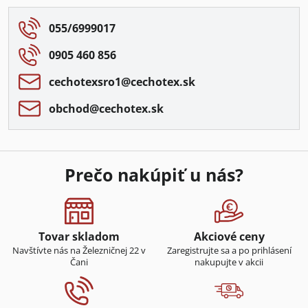
055/6999017
0905 460 856
cechotexsro1​@cechotex​.sk
obchod​@cechotex​.sk
Prečo nakúpiť u nás?
Tovar skladom
Akciové ceny
Navštívte nás na Železničnej 22 v
Zaregistrujte sa a po prihlásení
Čani
nakupujte v akcii