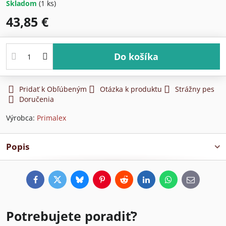
Skladom
(
1
ks)
43,85 €
Do košíka
Pridať k Obľúbeným
Otázka k produktu
Strážny pes
Doručenia
Výrobca:
Primalex
Popis
Facebook
Twitter
Bluesky
Pinterest
Reddit
LinkedIn
WhatsApp
E-
mail
Potrebujete poradiť?