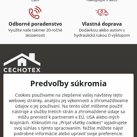
Odborné poradenstvo
Vlastná doprava
Využite naše takmer 20-ročné
Dodávkou alebo autom s
skúsenosti
hydraulická rukou či výklopom
Predvoľby súkromia
CECHOTEX s.r.o.
Železničná 22, 044 14 Čaňa
Cookies používame na zlepšenie vašej návštevy tejto
IČO: 48181757
webovej stránky, analýzu jej výkonnosti a zhromažďovanie
údajov o jej používaní. Na tento účel môžeme použiť
DIČ: 2120085451
nástroje a služby tretích strán a zhromaždené údaje sa
môžu preniesť k partnerom v EÚ, USA alebo iných
IČ DPH: SK2120085451
krajinách. Kliknutím na „Prijať všetky cookies“ vyjadrujete
svoj súhlas s týmto spracovaním. Nižšie môžete nájsť
Užitočné odkazy
podrobné informácie alebo upraviť svoje preferencie.