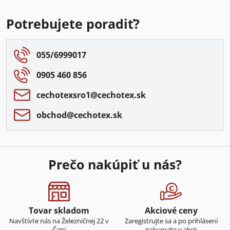
Potrebujete poradiť?
055/6999017
0905 460 856
cechotexsro1​@cechotex​.sk
obchod​@cechotex​.sk
Prečo nakúpiť u nás?
Tovar skladom
Akciové ceny
Navštívte nás na Železničnej 22 v
Zaregistrujte sa a po prihlásení
Čani
nakupujte v akcii