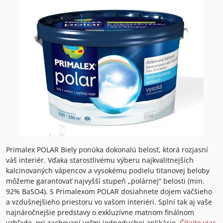
Primalex POLAR Biely ponúka dokonalú belosť, ktorá rozjasní
váš interiér. Vďaka starostlivému výberu najkvalitnejších
kalcinovaných vápencov a vysokému podielu titanovej beloby
môžeme garantovať najvyšší stupeň „polárnej“ belosti (min.
92% BaSO4). S Primalexom POLAR dosiahnete dojem väčšieho
a vzdušnejšieho priestoru vo vašom interiéri. Splní tak aj vaše
najnáročnejšie predstavy o exkluzívne matnom finálnom
vzhľade, pri zachovaní veľmi jednoduchej aplikácie.
Čítajte viac