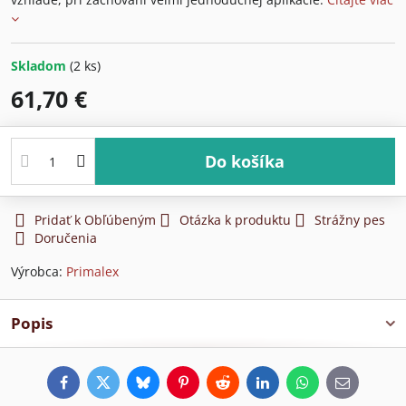
Skladom
(
2
ks)
61,70 €
Do košíka
Pridať k Obľúbeným
Otázka k produktu
Strážny pes
Doručenia
Výrobca:
Primalex
Popis
Facebook
Twitter
Bluesky
Pinterest
Reddit
LinkedIn
WhatsApp
E-
mail