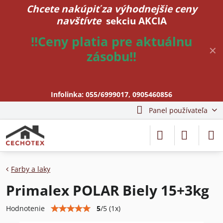
Chcete nakúpiť za výhodnejšie ceny
navštívte
sekciu AKCIA
!!Ceny platia pre aktuálnu
✕
zásobu!!
Infolinka:
055/6999017
,
0905460856
Panel používateľa
Farby a laky
Primalex POLAR Biely 15+3kg
5
/
5
(
1
x)
Hodnotenie