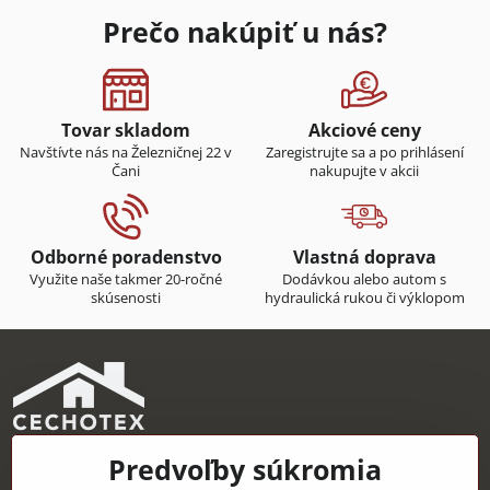
Prečo nakúpiť u nás?
Tovar skladom
Akciové ceny
Navštívte nás na Železničnej 22 v
Zaregistrujte sa a po prihlásení
Čani
nakupujte v akcii
Odborné poradenstvo
Vlastná doprava
Využite naše takmer 20-ročné
Dodávkou alebo autom s
skúsenosti
hydraulická rukou či výklopom
Predvoľby súkromia
CECHOTEX s.r.o.