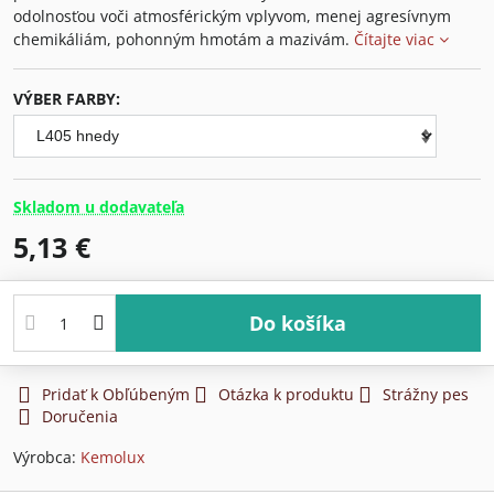
odolnosťou voči atmosférickým vplyvom, menej agresívnym
chemikáliám, pohonným hmotám a mazivám.
Čítajte viac
VÝBER FARBY:
Skladom u dodavateľa
5,13 €
Do košíka
Pridať k Obľúbeným
Otázka k produktu
Strážny pes
Doručenia
Výrobca:
Kemolux