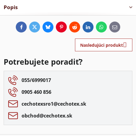
Popis
Facebook
Twitter
Bluesky
Pinterest
Reddit
LinkedIn
WhatsApp
E-
mail
Nasledujúci produkt
Potrebujete poradiť?
055/6999017
0905 460 856
cechotexsro1​@cechotex​.sk
obchod​@cechotex​.sk