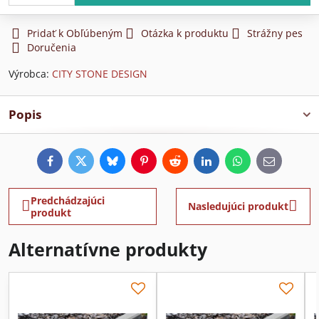
Pridať k Obľúbeným
Otázka k produktu
Strážny pes
Doručenia
Výrobca:
CITY STONE DESIGN
Popis
Facebook
Twitter
Bluesky
Pinterest
Reddit
LinkedIn
WhatsApp
E-
mail
Predchádzajúci
Nasledujúci produkt
produkt
Alternatívne produkty