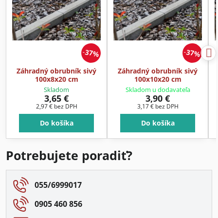
37%
37%
Záhradný obrubník sivý
Záhradný obrubník sivý
100x8x20 cm
100x10x20 cm
Skladom
Skladom u dodavateľa
3,65 €
3,90 €
2,97 €
bez DPH
3,17 €
bez DPH
Do košíka
Do košíka
Potrebujete poradiť?
055/6999017
0905 460 856