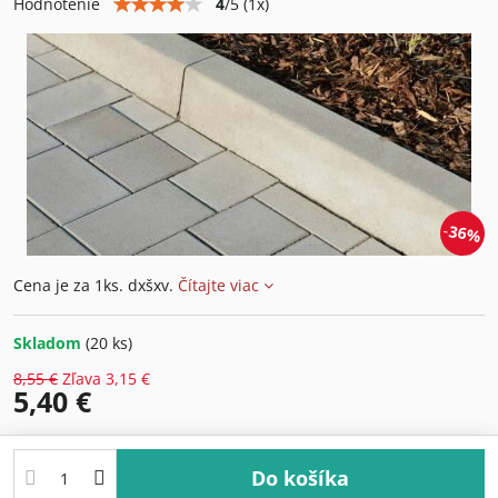
4
/
5
(
1
x)
Hodnotenie
36%
Cena je za 1ks. dxšxv.
Čítajte viac
Skladom
(
20
ks)
8,55 €
Zľava
3,15 €
5,40 €
Do košíka