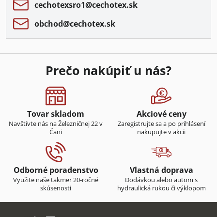
cechotexsro1​@cechotex​.sk
obchod​@cechotex​.sk
Prečo nakúpiť u nás?
Tovar skladom
Akciové ceny
Navštívte nás na Železničnej 22 v
Zaregistrujte sa a po prihlásení
Čani
nakupujte v akcii
Odborné poradenstvo
Vlastná doprava
Využite naše takmer 20-ročné
Dodávkou alebo autom s
skúsenosti
hydraulická rukou či výklopom