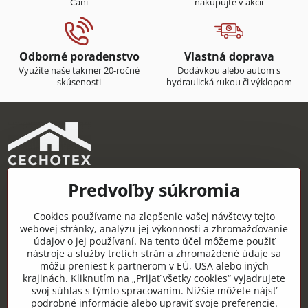
Čani
nakupujte v akcii
Odborné poradenstvo
Vlastná doprava
Využite naše takmer 20-ročné
Dodávkou alebo autom s
skúsenosti
hydraulická rukou či výklopom
Predvoľby súkromia
CECHOTEX s.r.o.
Železničná 22, 044 14 Čaňa
Cookies používame na zlepšenie vašej návštevy tejto
IČO: 48181757
webovej stránky, analýzu jej výkonnosti a zhromažďovanie
údajov o jej používaní. Na tento účel môžeme použiť
DIČ: 2120085451
nástroje a služby tretích strán a zhromaždené údaje sa
môžu preniesť k partnerom v EÚ, USA alebo iných
IČ DPH: SK2120085451
krajinách. Kliknutím na „Prijať všetky cookies“ vyjadrujete
svoj súhlas s týmto spracovaním. Nižšie môžete nájsť
Užitočné odkazy
podrobné informácie alebo upraviť svoje preferencie.