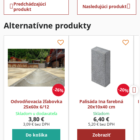
Predchádzajúci
Nasledujúci produkt
produkt
Alternatívne produkty
26%
20%
Odvodňovacia žľabovka
Palisáda Ina farebná
P
25x60x 6/12
20x10x40 cm
Skladom u dodavateľa
Skladom
3,80 €
6,40 €
3,09 €
bez DPH
5,20 €
bez DPH
Do košíka
Zobraziť