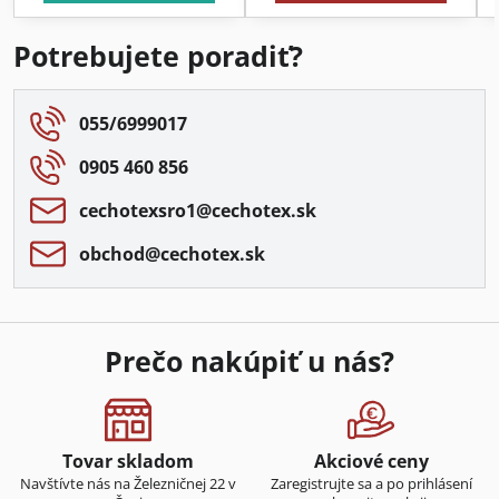
Potrebujete poradiť?
055/6999017
0905 460 856
cechotexsro1​@cechotex​.sk
obchod​@cechotex​.sk
Prečo nakúpiť u nás?
Tovar skladom
Akciové ceny
Navštívte nás na Železničnej 22 v
Zaregistrujte sa a po prihlásení