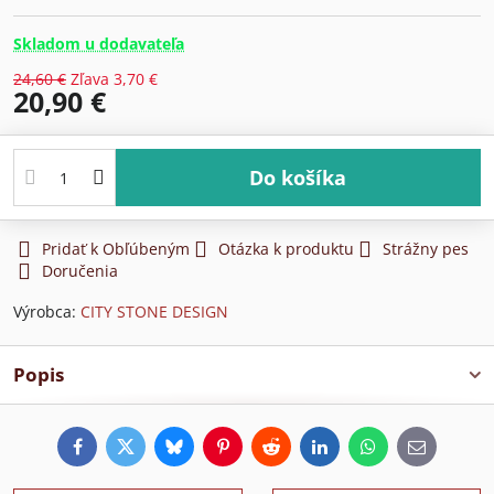
Skladom u dodavateľa
24,60 €
Zľava
3,70 €
20,90 €
Do košíka
Pridať k Obľúbeným
Otázka k produktu
Strážny pes
Doručenia
Výrobca:
CITY STONE DESIGN
Popis
Facebook
Twitter
Bluesky
Pinterest
Reddit
LinkedIn
WhatsApp
E-
mail