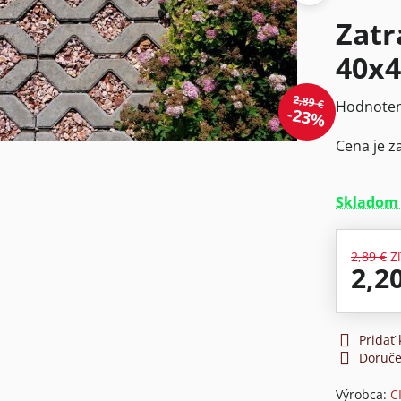
Zatr
40x
2,89 €
Hodnoten
23%
Cena je z
Skladom 
2,89 €
Z
2,2
Pridať
Doruče
Výrobca:
C