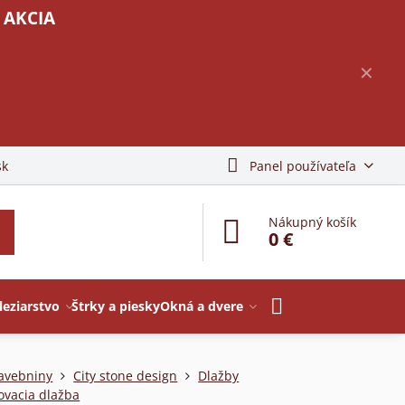
 AKCIA
✕
sk
Panel používateľa
Nákupný košík
0 €
leziarstvo
Štrky a piesky
Okná a dvere
avebniny
City stone design
Dlažby
ovacia dlažba