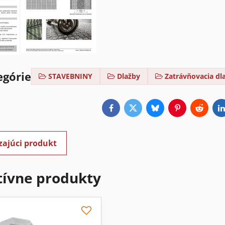
egórie
STAVEBNINY
Dlažby
Zatrávňovacia dl
Facebook
Twitter
Bluesky
Pinterest
Reddit
L
zajúci produkt
tívne produkty