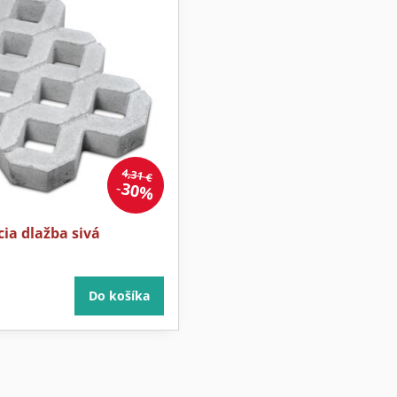
4,31 €
30%
ia dlažba sivá
Do košíka