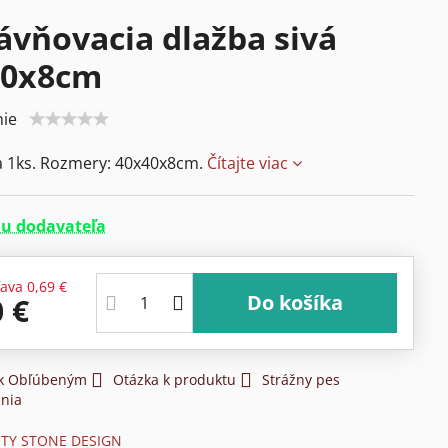
ávňovacia dlažba sivá
40x8cm
ie
a 1ks. Rozmery: 40x40x8cm.
Čítajte viac
u dodavateľa
ľava
0,69 €
Do košíka
0 €
 k Obľúbeným
Otázka k produktu
Strážny pes
nia
ITY STONE DESIGN