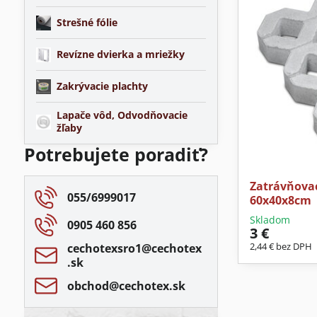
Strešné fólie
Revízne dvierka a mriežky
Zakrývacie plachty
Lapače vôd, Odvodňovacie
žľaby
Potrebujete poradiť?
Zatrávňovac
055/6999017
60x40x8cm
Skladom
0905 460 856
3 €
2,44 €
bez DPH
cechotexsro1​@cechotex​
.sk
obchod​@cechotex​.sk