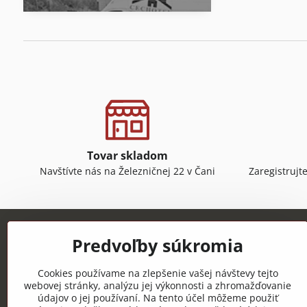
Tovar skladom
Navštívte nás na Železničnej 22 v Čani
Zaregistrujt
Predvoľby súkromia
Cookies používame na zlepšenie vašej návštevy tejto
webovej stránky, analýzu jej výkonnosti a zhromažďovanie
údajov o jej používaní. Na tento účel môžeme použiť
CECHOTEX s.r.o.