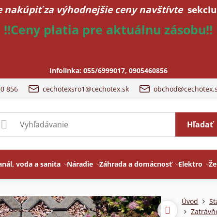
 nakúpiť za výhodnejšie ceny navštívte
sekciu
!!Ceny platia pre aktuálnu zásobu!!
Infolinka:
055/6999017
,
0905460856
60 856
cechotexsro1@cechotex.sk
obchod@cechotex.
Hľadať
anál, voda a sanita
Náradie
Záhrada a domácnosť
Elektro
Že
Úvod
St
Zatrávň