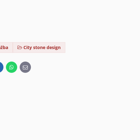
ažba
City stone design
inkedIn
WhatsApp
E-
mail