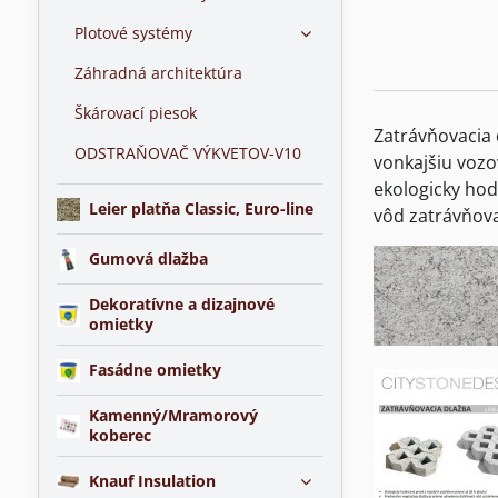
Plotové systémy
Záhradná architektúra
Škárovací piesok
Zatrávňovacia 
ODSTRAŇOVAČ VÝKVETOV-V10
vonkajšiu vozo
ekologicky hod
Leier platňa Classic, Euro-line
vôd zatrávňova
Gumová dlažba
Dekoratívne a dizajnové
omietky
Fasádne omietky
Kamenný/Mramorový
koberec
Knauf Insulation