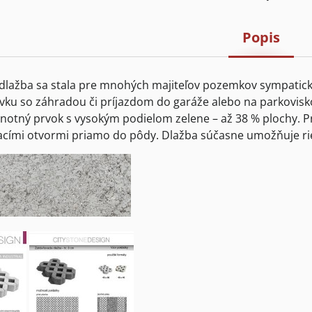
Popis
dlažba sa stala pre mnohých majiteľov pozemkov sympatick
vku so záhradou či príjazdom do garáže alebo na parkovisko. 
notný prvok s vysokým podielom zelene – až 38 % plochy. 
cími otvormi priamo do pôdy. Dlažba súčasne umožňuje rieš