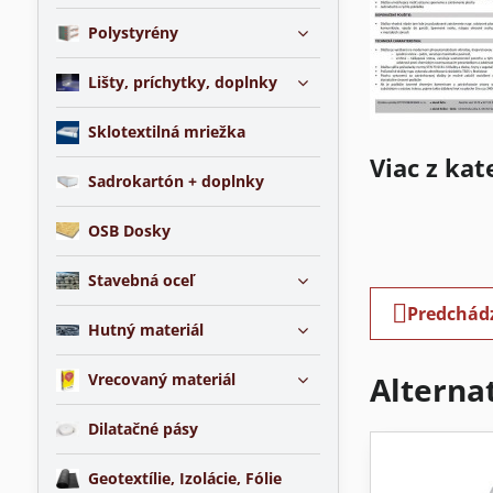
Polystyrény
Lišty, príchytky, doplnky
Sklotextilná mriežka
Viac z kat
Sadrokartón + doplnky
OSB Dosky
Stavebná oceľ
Predchád
Hutný materiál
Vrecovaný materiál
Alterna
Dilatačné pásy
Geotextílie, Izolácie, Fólie