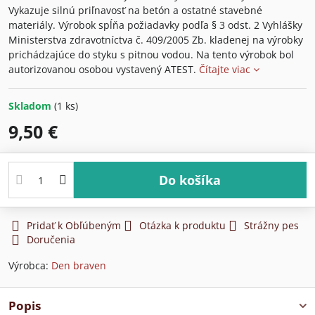
Vykazuje silnú priľnavosť na betón a ostatné stavebné
materiály. Výrobok spĺňa požiadavky podľa § 3 odst. 2 Vyhlášky
Ministerstva zdravotníctva č. 409/2005 Zb. kladenej na výrobky
prichádzajúce do styku s pitnou vodou. Na tento výrobok bol
autorizovanou osobou vystavený ATEST.
Čítajte viac
Skladom
(
1
ks)
9,50 €
Do košíka
Pridať k Obľúbeným
Otázka k produktu
Strážny pes
Doručenia
Výrobca:
Den braven
Popis