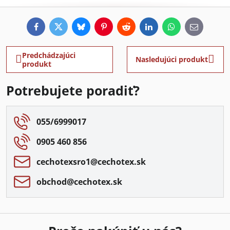
Facebook
Twitter
Bluesky
Pinterest
Reddit
LinkedIn
WhatsApp
E-
mail
Predchádzajúci
Nasledujúci produkt
produkt
Potrebujete poradiť?
055/6999017
0905 460 856
cechotexsro1​@cechotex​.sk
obchod​@cechotex​.sk