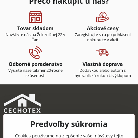
Prečo nakúpiť u nás?
Tovar skladom
Akciové ceny
Navštívte nás na Železničnej 22 v
Zaregistrujte sa a po prihlásení
Čani
nakupujte v akcii
Odborné poradenstvo
Vlastná doprava
Využite naše takmer 20-ročné
Dodávkou alebo autom s
skúsenosti
hydraulická rukou či výklopom
Predvoľby súkromia
CECHOTEX s.r.o.
Železničná 22, 044 14 Čaňa
Cookies používame na zlepšenie vašej návštevy tejto