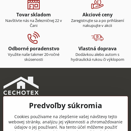
Tovar skladom
Akciové ceny
Navštívte nás na Železničnej 22 v
Zaregistrujte sa a po prihlásení
Čani
nakupujte v akcii
Odborné poradenstvo
Vlastná doprava
Využite naše takmer 20-ročné
Dodávkou alebo autom s
skúsenosti
hydraulická rukou či výklopom
Predvoľby súkromia
CECHOTEX s.r.o.
Železničná 22, 044 14 Čaňa
Cookies používame na zlepšenie vašej návštevy tejto
IČO: 48181757
webovej stránky, analýzu jej výkonnosti a zhromažďovanie
údajov o jej používaní. Na tento účel môžeme použiť
DIČ: 2120085451