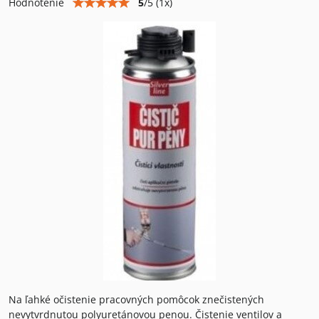
5
/
5
(
1
x)
Hodnotenie
Na ľahké očistenie pracovných pomôcok znečistených
nevytvrdnutou polyuretánovou penou. Čistenie ventilov a