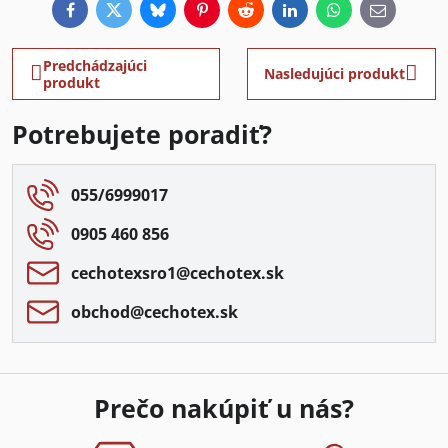
Facebook
Twitter
Bluesky
Pinterest
Reddit
LinkedIn
WhatsApp
E-
mail
Predchádzajúci
Nasledujúci produkt
produkt
Potrebujete poradiť?
055/6999017
0905 460 856
cechotexsro1​@cechotex​.sk
obchod​@cechotex​.sk
Prečo nakúpiť u nás?